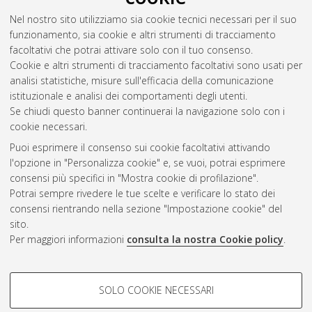
Nel nostro sito utilizziamo sia cookie tecnici necessari per il suo
Tombari, Gaia
(2013)
Sintesi e caratterizzazione di polimeri
funzionamento, sia cookie e altri strumenti di tracciamento
anfifilici per il trasporto di materiale genetico.
[Laurea
facoltativi che potrai attivare solo con il tuo consenso.
magistrale], Università di Bologna, Corso di Studio in
Chimica
Cookie e altri strumenti di tracciamento facoltativi sono usati per
industriale [LM-DM270]
analisi statistiche, misure sull'efficacia della comunicazione
istituzionale e analisi dei comportamenti degli utenti.
Questa lista e' stata generata il
Fri Aug 7 02:10:38 2026 CEST
.
Se chiudi questo banner continuerai la navigazione solo con i
cookie necessari.
Puoi esprimere il consenso sui cookie facoltativi attivando
Atom
l'opzione in "Personalizza cookie" e, se vuoi, potrai esprimere
Rss 1.0
consensi più specifici in "Mostra cookie di profilazione".
Potrai sempre rivedere le tue scelte e verificare lo stato dei
Rss 2.0
consensi rientrando nella sezione "Impostazione cookie" del
sito.
Per maggiori informazioni
consulta la nostra Cookie policy
.
AMS Laurea
Servizio implementato e gestito da
AlmaDL
Impostazioni Cookie
COOKIE DI PROFILAZIONE -
SOLO COOKIE NECESSARI
Informativa sulla privacy
FACOLTATIVI
Condizioni d’uso del sito