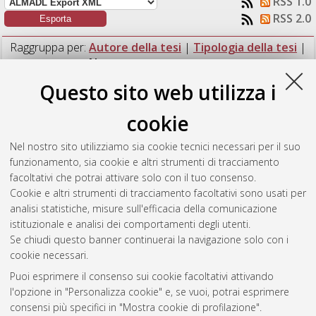
RSS 1.0
RSS 2.0
Raggruppa per:
Autore della tesi
|
Tipologia della tesi
|
Nessun raggruppamento
Questo sito web utilizza i
Numero di documenti:
1
.
cookie
Di Salvo, Paolo
(2023)
"Tecniche di Load Pull attivo a bassa
frequenza per la caratterizzazione in banda base di transistori
Nel nostro sito utilizziamo sia cookie tecnici necessari per il suo
per applicazioni RF".
[Laurea magistrale], Università di
funzionamento, sia cookie e altri strumenti di tracciamento
Bologna, Corso di Studio in
Ingegneria elettronica [LM-
facoltativi che potrai attivare solo con il tuo consenso.
DM270]
, Documento full-text non disponibile
Cookie e altri strumenti di tracciamento facoltativi sono usati per
analisi statistiche, misure sull'efficacia della comunicazione
Questa lista e' stata generata il
Sun Aug 9 09:15:55 2026
istituzionale e analisi dei comportamenti degli utenti.
CEST
.
Se chiudi questo banner continuerai la navigazione solo con i
cookie necessari.
Puoi esprimere il consenso sui cookie facoltativi attivando
Atom
l'opzione in "Personalizza cookie" e, se vuoi, potrai esprimere
Rss 1.0
consensi più specifici in "Mostra cookie di profilazione".