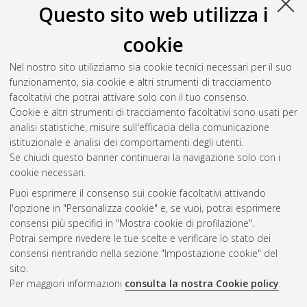
S
Questo sito web utilizza i
cookie
Siboni, Beatrice
(2022)
Effetto sul microbiota intestinale della
sostituzione dei nitriti con antiossidanti naturali in salami
Nel nostro sito utilizziamo sia cookie tecnici necessari per il suo
sperimentali.
[Laurea magistrale], Università di Bologna, Corso
funzionamento, sia cookie e altri strumenti di tracciamento
di Studio in
Scienze e tecnologie alimentari [LM-DM270] -
facoltativi che potrai attivare solo con il tuo consenso.
Cesena
Cookie e altri strumenti di tracciamento facoltativi sono usati per
analisi statistiche, misure sull'efficacia della comunicazione
Questa lista e' stata generata il
Sun Aug 9 06:24:21 2026
istituzionale e analisi dei comportamenti degli utenti.
CEST
.
Se chiudi questo banner continuerai la navigazione solo con i
cookie necessari.
Puoi esprimere il consenso sui cookie facoltativi attivando
Atom
l'opzione in "Personalizza cookie" e, se vuoi, potrai esprimere
Rss 1.0
consensi più specifici in "Mostra cookie di profilazione".
Potrai sempre rivedere le tue scelte e verificare lo stato dei
Rss 2.0
consensi rientrando nella sezione "Impostazione cookie" del
sito.
Per maggiori informazioni
consulta la nostra Cookie policy
.
AMS Laurea
Servizio implementato e gestito da
AlmaDL