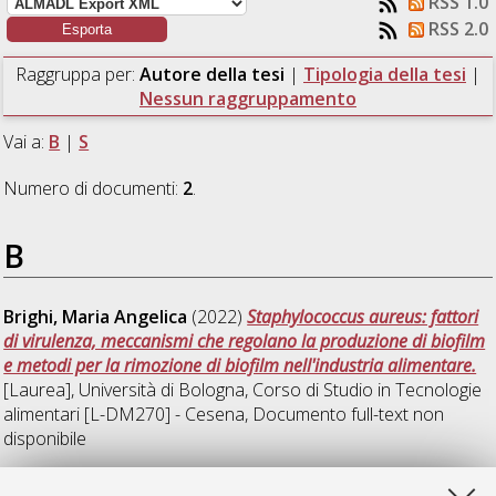
RSS 1.0
RSS 2.0
Raggruppa per:
Autore della tesi
|
Tipologia della tesi
|
Nessun raggruppamento
Vai a:
B
|
S
Numero di documenti:
2
.
B
Brighi, Maria Angelica
(2022)
Staphylococcus aureus: fattori
di virulenza, meccanismi che regolano la produzione di biofilm
e metodi per la rimozione di biofilm nell'industria alimentare.
[Laurea], Università di Bologna, Corso di Studio in
Tecnologie
alimentari [L-DM270] - Cesena
, Documento full-text non
disponibile