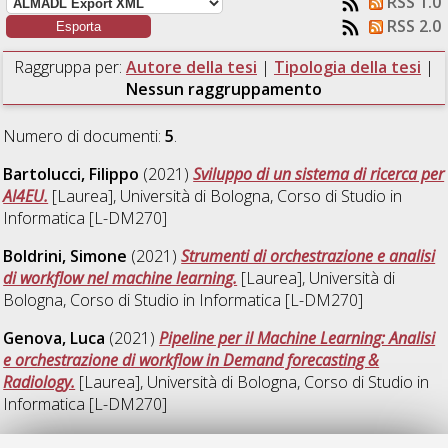
RSS 1.0
RSS 2.0
Raggruppa per:
Autore della tesi
|
Tipologia della tesi
|
Nessun raggruppamento
Numero di documenti:
5
.
Bartolucci, Filippo
(2021)
Sviluppo di un sistema di ricerca per
AI4EU.
[Laurea], Università di Bologna, Corso di Studio in
Informatica [L-DM270]
Boldrini, Simone
(2021)
Strumenti di orchestrazione e analisi
di workflow nel machine learning.
[Laurea], Università di
Bologna, Corso di Studio in
Informatica [L-DM270]
Genova, Luca
(2021)
Pipeline per il Machine Learning: Analisi
e orchestrazione di workflow in Demand forecasting &
Radiology.
[Laurea], Università di Bologna, Corso di Studio in
Informatica [L-DM270]
Tomasone, Marco Benito
(2021)
Pipeline per il Machine