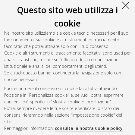
Learning: Analisi dei workflow e framework per l’orchestrazione
Questo sito web utilizza i
i casi Recommendation System e Face2Face Traslation.
[Laurea], Università di Bologna, Corso di Studio in
Informatica
cookie
[L-DM270]
, Documento full-text non disponibile
Nel nostro sito utilizziamo sia cookie tecnici necessari per il suo
Trentin, Matteo
(2021)
Topology-based Scheduling in
funzionamento, sia cookie e altri strumenti di tracciamento
Serverless Computing Platforms.
[Laurea magistrale],
facoltativi che potrai attivare solo con il tuo consenso.
Università di Bologna, Corso di Studio in
Informatica [LM-
Cookie e altri strumenti di tracciamento facoltativi sono usati per
DM270]
analisi statistiche, misure sull'efficacia della comunicazione
istituzionale e analisi dei comportamenti degli utenti.
Questa lista e' stata generata il
Fri Aug 7 03:31:10 2026 CEST
.
Se chiudi questo banner continuerai la navigazione solo con i
cookie necessari.
Puoi esprimere il consenso sui cookie facoltativi attivando
Atom
l'opzione in "Personalizza cookie" e, se vuoi, potrai esprimere
Rss 1.0
consensi più specifici in "Mostra cookie di profilazione".
Potrai sempre rivedere le tue scelte e verificare lo stato dei
Rss 2.0
consensi rientrando nella sezione "Impostazione cookie" del
sito.
Per maggiori informazioni
consulta la nostra Cookie policy
.
AMS Laurea