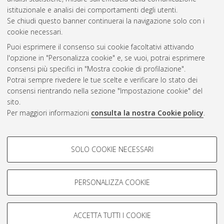
Questa lista e' stata generata il
Sat Aug 8 23:38:45 2026
istituzionale e analisi dei comportamenti degli utenti.
CEST
.
Se chiudi questo banner continuerai la navigazione solo con i
cookie necessari.
Puoi esprimere il consenso sui cookie facoltativi attivando
Atom
l'opzione in "Personalizza cookie" e, se vuoi, potrai esprimere
Rss 1.0
consensi più specifici in "Mostra cookie di profilazione".
Potrai sempre rivedere le tue scelte e verificare lo stato dei
Rss 2.0
consensi rientrando nella sezione "Impostazione cookie" del
sito.
Per maggiori informazioni
consulta la nostra Cookie policy
.
AMS Laurea
Servizio implementato e gestito da
AlmaDL
Impostazioni Cookie
COOKIE DI PROFILAZIONE -
SOLO COOKIE NECESSARI
Informativa sulla privacy
FACOLTATIVI
Condizioni d’uso del sito
Si tratta di cookie utilizzati per analizzare le caratteristiche della
navigazione degli utenti, creare profili in base al loro comportamento
PERSONALIZZA COOKIE
sul sito, per analisi di marketing.
Mostra cookie di profilazione
ACCETTA TUTTI I COOKIE
Google/Youtube Video