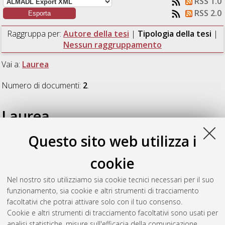
RSS 1.0
RSS 2.0
Raggruppa per:
Autore della tesi
|
Tipologia della tesi
|
Nessun raggruppamento
Vai a:
Laurea
Numero di documenti:
2
.
Laurea
Questo sito web utilizza i
Gasperini, Stefano
(2016)
A travel-guidance engine for
visually impaired people.
[Laurea], Università di Bologna,
cookie
Corso di Studio in
Ingegneria informatica [L-DM270]
Nel nostro sito utilizziamo sia cookie tecnici necessari per il suo
Sibani, Riccardo
(2016)
REST SERVER IN JOLIE - Practical Case.
funzionamento, sia cookie e altri strumenti di tracciamento
[Laurea], Università di Bologna, Corso di Studio in
Informatica
facoltativi che potrai attivare solo con il tuo consenso.
per il management [L-DM270]
Cookie e altri strumenti di tracciamento facoltativi sono usati per
analisi statistiche, misure sull'efficacia della comunicazione