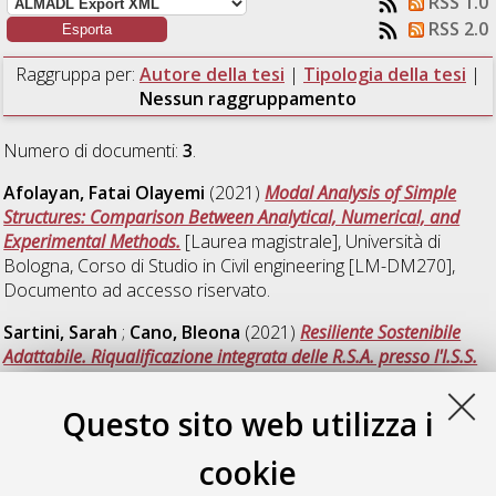
RSS 1.0
RSS 2.0
Raggruppa per:
Autore della tesi
|
Tipologia della tesi
|
Nessun raggruppamento
Numero di documenti:
3
.
Afolayan, Fatai Olayemi
(2021)
Modal Analysis of Simple
Structures: Comparison Between Analytical, Numerical, and
Experimental Methods.
[Laurea magistrale], Università di
Bologna, Corso di Studio in
Civil engineering [LM-DM270]
,
Documento ad accesso riservato.
Sartini, Sarah
;
Cano, Bleona
(2021)
Resiliente Sostenibile
Adattabile. Riqualificazione integrata delle R.S.A. presso l'I.S.S.
"Davide Drudi" di Meldola(FC).
[Laurea magistrale], Università
di Bologna, Corso di Studio in
Architettura [LM-DM270] -
Questo sito web utilizza i
Cesena
cookie
Selvatici, Elena
(2021)
Variational formulation for Granular
Contact Dynamics simulation via the Alternating Direction