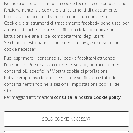
Nel nostro sito utilizziamo sia cookie tecnici necessari per il suo
Method of Multipliers.
[Laurea magistrale], Università di
funzionamento, sia cookie e altri strumenti di tracciamento
Bologna, Corso di Studio in
Ingegneria edile - architettura
facoltativi che potrai attivare solo con il tuo consenso.
[LM-DM270]
, Documento full-text non disponibile
Cookie e altri strumenti di tracciamento facoltativi sono usati per
analisi statistiche, misure sull'efficacia della comunicazione
Questa lista e' stata generata il
Sun Aug 9 09:11:06 2026
istituzionale e analisi dei comportamenti degli utenti.
CEST
.
Se chiudi questo banner continuerai la navigazione solo con i
cookie necessari.
Puoi esprimere il consenso sui cookie facoltativi attivando
Atom
l'opzione in "Personalizza cookie" e, se vuoi, potrai esprimere
Rss 1.0
consensi più specifici in "Mostra cookie di profilazione".
Potrai sempre rivedere le tue scelte e verificare lo stato dei
Rss 2.0
consensi rientrando nella sezione "Impostazione cookie" del
sito.
Per maggiori informazioni
consulta la nostra Cookie policy
.
AMS Laurea
Servizio implementato e gestito da
AlmaDL
Impostazioni Cookie
COOKIE DI PROFILAZIONE -
SOLO COOKIE NECESSARI
Informativa sulla privacy
FACOLTATIVI
Condizioni d’uso del sito
Si tratta di cookie utilizzati per analizzare le caratteristiche della