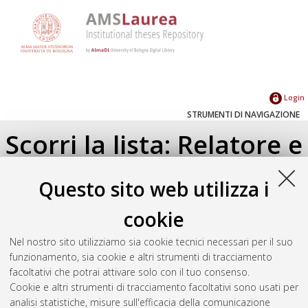
Login
STRUMENTI DI NAVIGAZIONE
Scorri la lista: Relatore e
Correlatore
Questo sito web utilizza i
Su di un livello
cookie
Seleziona un valore dall'elenco sottostante.
Nel nostro sito utilizziamo sia cookie tecnici necessari per il suo
2011
(1)
funzionamento, sia cookie e altri strumenti di tracciamento
facoltativi che potrai attivare solo con il tuo consenso.
Cookie e altri strumenti di tracciamento facoltativi sono usati per
Atom
analisi statistiche, misure sull'efficacia della comunicazione