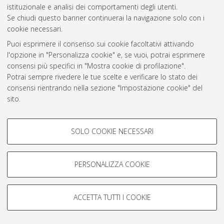
istituzionale e analisi dei comportamenti degli utenti.
Rss 1.0
Se chiudi questo banner continuerai la navigazione solo con i
Rss 2.0
cookie necessari.
Puoi esprimere il consenso sui cookie facoltativi attivando
l'opzione in "Personalizza cookie" e, se vuoi, potrai esprimere
AMS Laurea
consensi più specifici in "Mostra cookie di profilazione".
Servizio implementato e gestito da
AlmaDL
Potrai sempre rivedere le tue scelte e verificare lo stato dei
Impostazioni Cookie
consensi rientrando nella sezione "Impostazione cookie" del
Informativa sulla privacy
sito.
Condizioni d’uso del sito
Per maggiori informazioni
consulta la nostra Cookie policy
.
COOKIE DI PROFILAZIONE -
SOLO COOKIE NECESSARI
FACOLTATIVI
Si tratta di cookie utilizzati per analizzare le caratteristiche della
navigazione degli utenti, creare profili in base al loro comportamento
PERSONALIZZA COOKIE
© ALMA MATER STUDIORUM - Università di Bologna, 2007-2026.
sul sito, per analisi di marketing.
Mostra cookie di profilazione
ACCETTA TUTTI I COOKIE
Google/Youtube Video
COOKIE TECNICI - NECESSARI
Facebook