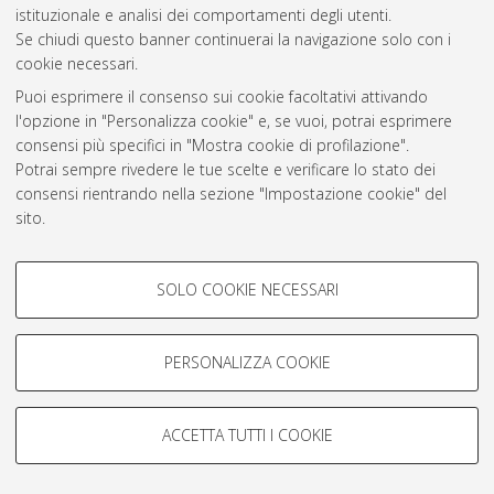
Atom
istituzionale e analisi dei comportamenti degli utenti.
Se chiudi questo banner continuerai la navigazione solo con i
Rss 1.0
cookie necessari.
Rss 2.0
Puoi esprimere il consenso sui cookie facoltativi attivando
l'opzione in "Personalizza cookie" e, se vuoi, potrai esprimere
consensi più specifici in "Mostra cookie di profilazione".
AMS Laurea
Potrai sempre rivedere le tue scelte e verificare lo stato dei
Servizio implementato e gestito da
AlmaDL
consensi rientrando nella sezione "Impostazione cookie" del
Impostazioni Cookie
sito.
Informativa sulla privacy
Per maggiori informazioni
consulta la nostra Cookie policy
.
Condizioni d’uso del sito
COOKIE DI PROFILAZIONE -
SOLO COOKIE NECESSARI
FACOLTATIVI
Si tratta di cookie utilizzati per analizzare le caratteristiche della
navigazione degli utenti, creare profili in base al loro comportamento
PERSONALIZZA COOKIE
sul sito, per analisi di marketing.
© ALMA MATER STUDIORUM - Università di Bologna, 2007-2026.
Mostra cookie di profilazione
ACCETTA TUTTI I COOKIE
Google/Youtube Video
COOKIE TECNICI - NECESSARI
Facebook