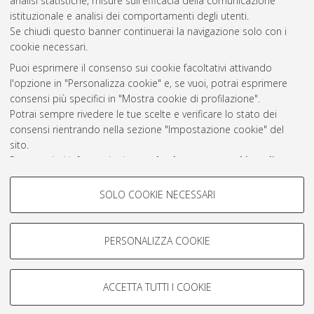
2009
(2)
analisi statistiche, misure sull'efficacia della comunicazione
istituzionale e analisi dei comportamenti degli utenti.
Se chiudi questo banner continuerai la navigazione solo con i
cookie necessari.
Atom
Puoi esprimere il consenso sui cookie facoltativi attivando
Rss 1.0
l'opzione in "Personalizza cookie" e, se vuoi, potrai esprimere
consensi più specifici in "Mostra cookie di profilazione".
Rss 2.0
Potrai sempre rivedere le tue scelte e verificare lo stato dei
consensi rientrando nella sezione "Impostazione cookie" del
sito.
AMS Laurea
Per maggiori informazioni
consulta la nostra Cookie policy
.
Servizio implementato e gestito da
AlmaDL
Impostazioni Cookie
COOKIE DI PROFILAZIONE -
SOLO COOKIE NECESSARI
Informativa sulla privacy
FACOLTATIVI
Condizioni d’uso del sito
Si tratta di cookie utilizzati per analizzare le caratteristiche della
navigazione degli utenti, creare profili in base al loro comportamento
PERSONALIZZA COOKIE
sul sito, per analisi di marketing.
Mostra cookie di profilazione
ACCETTA TUTTI I COOKIE
Google/Youtube Video
© ALMA MATER STUDIORUM - Università di Bologna, 2007-2026.
COOKIE TECNICI - NECESSARI