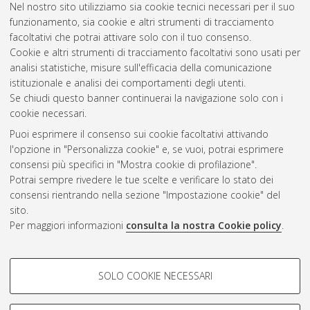
Nel nostro sito utilizziamo sia cookie tecnici necessari per il suo
Rambelli, Daniele
(2019)
Studio petrografico delle vulcaniti
funzionamento, sia cookie e altri strumenti di tracciamento
permiane nell’area di Ponte Gardena – Barbiano (BZ).
facoltativi che potrai attivare solo con il tuo consenso.
[Laurea], Università di Bologna, Corso di Studio in
Scienze
Cookie e altri strumenti di tracciamento facoltativi sono usati per
geologiche [L-DM270]
, Documento full-text non disponibile
analisi statistiche, misure sull'efficacia della comunicazione
istituzionale e analisi dei comportamenti degli utenti.
Questa lista e' stata generata il
Fri Aug 7 01:41:35 2026 CEST
.
Se chiudi questo banner continuerai la navigazione solo con i
cookie necessari.
Puoi esprimere il consenso sui cookie facoltativi attivando
Atom
l'opzione in "Personalizza cookie" e, se vuoi, potrai esprimere
Rss 1.0
consensi più specifici in "Mostra cookie di profilazione".
Potrai sempre rivedere le tue scelte e verificare lo stato dei
Rss 2.0
consensi rientrando nella sezione "Impostazione cookie" del
sito.
Per maggiori informazioni
consulta la nostra Cookie policy
.
AMS Laurea
Servizio implementato e gestito da
AlmaDL
Impostazioni Cookie
COOKIE DI PROFILAZIONE -
SOLO COOKIE NECESSARI
Informativa sulla privacy
FACOLTATIVI
Condizioni d’uso del sito
Si tratta di cookie utilizzati per analizzare le caratteristiche della