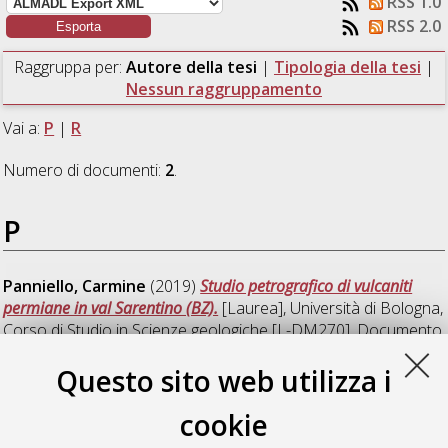
RSS 1.0
RSS 2.0
Raggruppa per:
Autore della tesi
|
Tipologia della tesi
|
Nessun raggruppamento
Vai a:
P
|
R
Numero di documenti:
2
.
P
Panniello, Carmine
(2019)
Studio petrografico di vulcaniti
permiane in val Sarentino (BZ).
[Laurea], Università di Bologna,
Corso di Studio in
Scienze geologiche [L-DM270]
, Documento
ad accesso riservato.
Questo sito web utilizza i
R
cookie