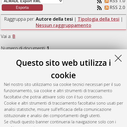
RSS 1.0
RSS 2.0
Raggruppa per:
Autore della tesi
|
Tipologia della tesi
|
Nessun raggruppamento
Vai a:
B
Numero di documenti:
1
.
Questo sito web utilizza i
B
cookie
Biccone, Gianni
(2015)
Un sistema intelligente per la
Nel nostro sito utilizziamo sia cookie tecnici necessari per il suo
riabilitazione cognitiva nella sclerosi multipla.
[Laurea
funzionamento, sia cookie e altri strumenti di tracciamento
magistrale], Università di Bologna, Corso di Studio in
facoltativi che potrai attivare solo con il tuo consenso.
Informatica [LM-DM270]
, Documento ad accesso riservato.
Cookie e altri strumenti di tracciamento facoltativi sono usati per
analisi statistiche, misure sull'efficacia della comunicazione
Questa lista e' stata generata il
Thu Aug 6 12:13:47 2026
istituzionale e analisi dei comportamenti degli utenti.
CEST
.
Se chiudi questo banner continuerai la navigazione solo con i