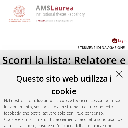
Login
STRUMENTI DI NAVIGAZIONE
Scorri la lista: Relatore e
Correlatore
Questo sito web utilizza i
Su di un livello
cookie
Seleziona un valore dall'elenco sottostante.
Nel nostro sito utilizziamo sia cookie tecnici necessari per il suo
2023
(1)
funzionamento, sia cookie e altri strumenti di tracciamento
facoltativi che potrai attivare solo con il tuo consenso.
Cookie e altri strumenti di tracciamento facoltativi sono usati per
Atom
analisi statistiche, misure sull'efficacia della comunicazione