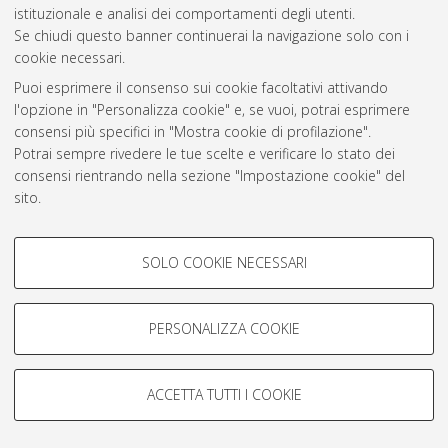
istituzionale e analisi dei comportamenti degli utenti.
Rss 1.0
Se chiudi questo banner continuerai la navigazione solo con i
Rss 2.0
cookie necessari.
Puoi esprimere il consenso sui cookie facoltativi attivando
l'opzione in "Personalizza cookie" e, se vuoi, potrai esprimere
AMS Laurea
consensi più specifici in "Mostra cookie di profilazione".
Servizio implementato e gestito da
AlmaDL
Potrai sempre rivedere le tue scelte e verificare lo stato dei
Impostazioni Cookie
consensi rientrando nella sezione "Impostazione cookie" del
Informativa sulla privacy
sito.
Condizioni d’uso del sito
Per maggiori informazioni
consulta la nostra Cookie policy
.
COOKIE DI PROFILAZIONE -
SOLO COOKIE NECESSARI
FACOLTATIVI
Si tratta di cookie utilizzati per analizzare le caratteristiche della
navigazione degli utenti, creare profili in base al loro comportamento
PERSONALIZZA COOKIE
© ALMA MATER STUDIORUM - Università di Bologna, 2007-2026.
sul sito, per analisi di marketing.
Mostra cookie di profilazione
ACCETTA TUTTI I COOKIE
Google/Youtube Video
COOKIE TECNICI - NECESSARI
Facebook