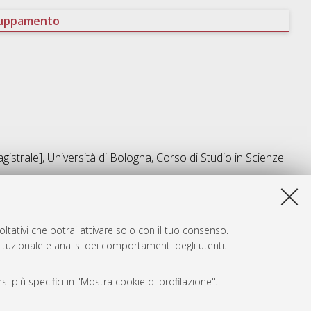
ruppamento
istrale], Università di Bologna, Corso di Studio in
Scienze
a lista e' stata generata il
Sun Aug 9 09:13:47 2026 CEST
.
ltativi che potrai attivare solo con il tuo consenso.
tituzionale e analisi dei comportamenti degli utenti.
i più specifici in "Mostra cookie di profilazione".