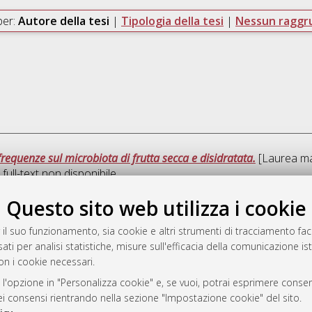
per:
Autore della tesi
|
Tipologia della tesi
|
Nessun ragg
frequenze sul microbiota di frutta secca e disidratata.
[Laurea mag
ull-text non disponibile
Questo sito web utilizza i cookie
Quest
 il suo funzionamento, sia cookie e altri strumenti di tracciamento faco
ati per analisi statistiche, misure sull'efficacia della comunicazione is
a
on i cookie necessari.
mplementato e gestito da
AlmaDL
ni Cookie
 l'opzione in "Personalizza cookie" e, se vuoi, potrai esprimere consens
dei consensi rientrando nella sezione "Impostazione cookie" del sito.
 sulla privacy