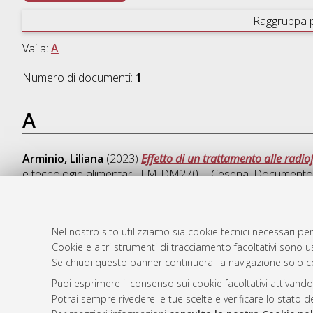
Raggruppa 
Vai a:
A
Numero di documenti:
1
.
A
Arminio, Liliana
(2023)
Effetto di un trattamento alle radio
e tecnologie alimentari [LM-DM270] - Cesena
, Documento f
Nel nostro sito utilizziamo sia cookie tecnici necessari per
Cookie e altri strumenti di tracciamento facoltativi sono us
AMS Laure
Atom
Se chiudi questo banner continuerai la navigazione solo c
Servizio i
Rss 1.0
Impostazio
Puoi esprimere il consenso sui cookie facoltativi attivando
Rss 2.0
Potrai sempre rivedere le tue scelte e verificare lo stato 
Informativa