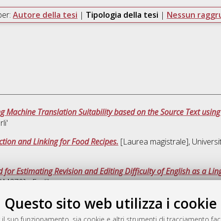
per:
Autore della tesi
|
Tipologia della tesi
|
Nessun ragg
ng Machine Translation Suitability based on the Source Text usi
li'
ction and Linking for Food Recipes.
[Laurea magistrale], Universi
for Estimating Revision and Editing Difficulty of English as a L
DM270] - Forli'
Questo sito web utilizza i cookie
Que
 il suo funzionamento, sia cookie e altri strumenti di tracciamento faco