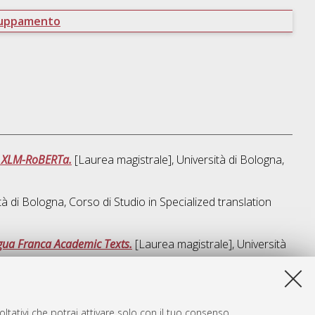
ruppamento
ng XLM-RoBERTa.
[Laurea magistrale], Università di Bologna,
tà di Bologna, Corso di Studio in
Specialized translation
ingua Franca Academic Texts.
[Laurea magistrale], Università
sta lista e' stata generata il
Fri Aug 7 18:12:30 2026 CEST
.
ltativi che potrai attivare solo con il tuo consenso.