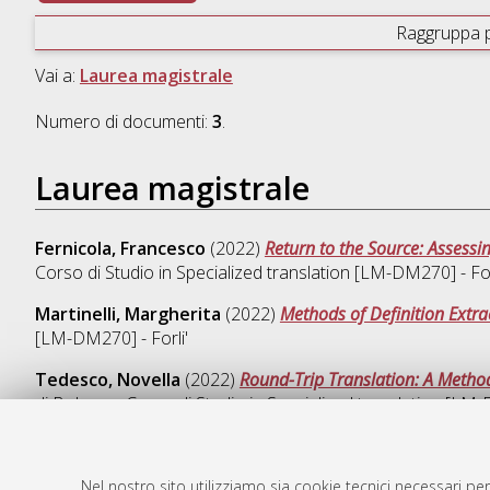
Raggruppa 
Vai a:
Laurea magistrale
Numero di documenti:
3
.
Laurea magistrale
Fernicola, Francesco
(2022)
Return to the Source: Assessi
Corso di Studio in
Specialized translation [LM-DM270] - For
Martinelli, Margherita
(2022)
Methods of Definition Extra
[LM-DM270] - Forli'
Tedesco, Novella
(2022)
Round-Trip Translation: A Method 
di Bologna, Corso di Studio in
Specialized translation [LM-
Nel nostro sito utilizziamo sia cookie tecnici necessari per