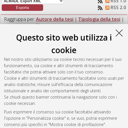
RSS 1.0
RSS 2.0
Raggruppa per:
Autore della tesi
|
Tipologia della tesi
|
Nessun raggruppamento
Questo sito web utilizza i
Numero di documenti:
1
.
cookie
Loreti, Lisa
(2013)
Assessing the effectiveness of ISO 3382 for
evaluating the acoustical quality of italian historical theatres:
Nel nostro sito utilizziamo sia cookie tecnici necessari per il suo
the case study of the Bonci Theatre.
[Laurea specialistica a
funzionamento, sia cookie e altri strumenti di tracciamento
ciclo unico], Università di Bologna, Corso di Studio in
facoltativi che potrai attivare solo con il tuo consenso.
Ingegneria edile/ architettura [TU-DM509]
, Documento ad
Cookie e altri strumenti di tracciamento facoltativi sono usati per
accesso riservato.
analisi statistiche, misure sull'efficacia della comunicazione
istituzionale e analisi dei comportamenti degli utenti.
Questa lista e' stata generata il
Fri Aug 7 13:55:56 2026 CEST
.
Se chiudi questo banner continuerai la navigazione solo con i
cookie necessari.
Puoi esprimere il consenso sui cookie facoltativi attivando
Atom
l'opzione in "Personalizza cookie" e, se vuoi, potrai esprimere
Rss 1.0
consensi più specifici in "Mostra cookie di profilazione".