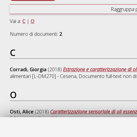
Raggruppa 
Vai a:
C
|
O
Numero di documenti:
2
.
C
Corradi, Giorgia
(2018)
Estrazione e caratterizzazione di o
alimentari [L-DM270] - Cesena
, Documento full-text non di
O
Osti, Alice
(2018)
Caratterizzazione sensoriale di oli essenzi
full-text non disponibile