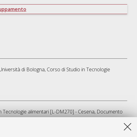
ruppamento
Università di Bologna, Corso di Studio in
Tecnologie
in
Tecnologie alimentari [L-DM270] - Cesena
, Documento
ta lista e' stata generata il
Sat Aug 8 07:53:53 2026 CEST
.