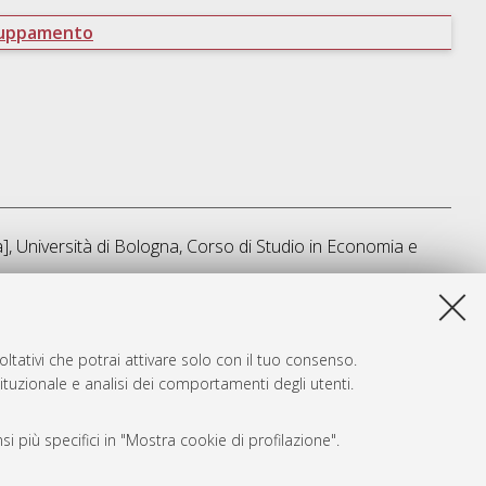
ruppamento
, Università di Bologna, Corso di Studio in
Economia e
a lista e' stata generata il
Wed Aug 5 18:48:47 2026 CEST
.
ltativi che potrai attivare solo con il tuo consenso.
tituzionale e analisi dei comportamenti degli utenti.
i più specifici in "Mostra cookie di profilazione".