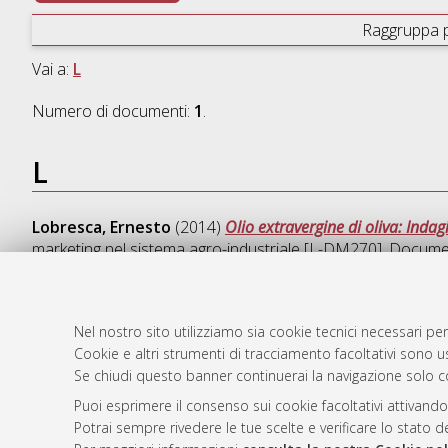
Raggruppa 
Vai a:
L
Numero di documenti:
1
.
L
Lobresca, Ernesto
(2014)
Olio extravergine di oliva: Inda
marketing nel sistema agro-industriale [L-DM270]
, Docume
Nel nostro sito utilizziamo sia cookie tecnici necessari per
Cookie e altri strumenti di tracciamento facoltativi sono us
AMS Laure
Atom
Se chiudi questo banner continuerai la navigazione solo c
Servizio i
Rss 1.0
Impostazio
Puoi esprimere il consenso sui cookie facoltativi attivando
Rss 2.0
Potrai sempre rivedere le tue scelte e verificare lo stato 
Informativa