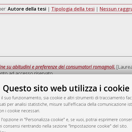
per:
Autore della tesi
|
Tipologia della tesi
|
Nessun ragg
gine su abitudini e preferenze dei consumatori romagnoli.
[Laurea]
nto ad accesso riservato.
Questo sito web utilizza i cookie
Quest
 il suo funzionamento, sia cookie e altri strumenti di tracciamento faco
ati per analisi statistiche, misure sull'efficacia della comunicazione is
a
on i cookie necessari.
mplementato e gestito da
AlmaDL
ni Cookie
 l'opzione in "Personalizza cookie" e, se vuoi, potrai esprimere consens
dei consensi rientrando nella sezione "Impostazione cookie" del sito.
 sulla privacy