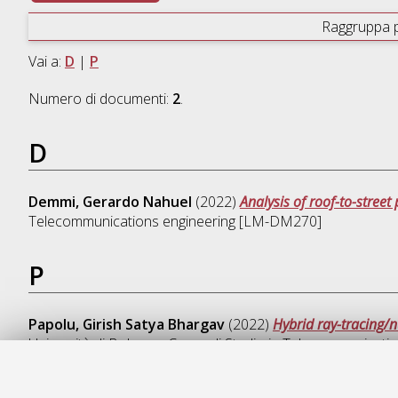
Raggruppa 
Vai a:
D
|
P
Numero di documenti:
2
.
D
Demmi, Gerardo Nahuel
(2022)
Analysis of roof-to-stree
Telecommunications engineering [LM-DM270]
P
Papolu, Girish Satya Bhargav
(2022)
Hybrid ray-tracing/
Università di Bologna, Corso di Studio in
Telecommunicatio