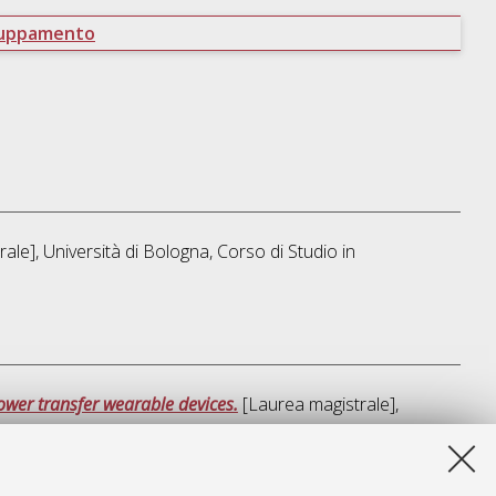
ruppamento
ale], Università di Bologna, Corso di Studio in
wer transfer wearable devices.
[Laurea magistrale],
sta lista e' stata generata il
Fri Aug 7 14:36:31 2026 CEST
.