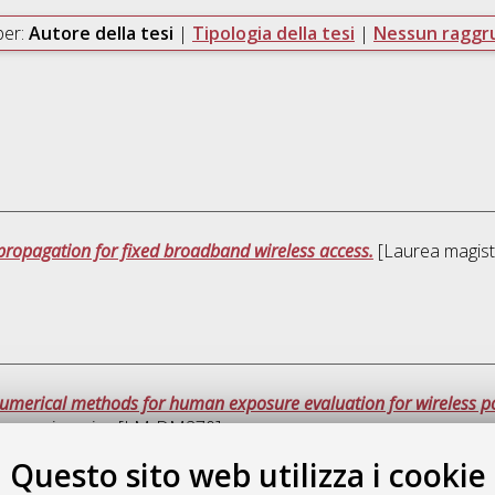
per:
Autore della tesi
|
Tipologia della tesi
|
Nessun ragg
t propagation for fixed broadband wireless access.
[Laurea magistr
numerical methods for human exposure evaluation for wireless po
ns engineering [LM-DM270]
Questo sito web utilizza i cookie
Que