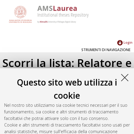
Login
STRUMENTI DI NAVIGAZIONE
Scorri la lista: Relatore e
Correlatore
Questo sito web utilizza i
Su di un livello
cookie
Seleziona un valore dall'elenco sottostante.
Nel nostro sito utilizziamo sia cookie tecnici necessari per il suo
2019
(1)
funzionamento, sia cookie e altri strumenti di tracciamento
facoltativi che potrai attivare solo con il tuo consenso.
Cookie e altri strumenti di tracciamento facoltativi sono usati per
Atom
analisi statistiche, misure sull'efficacia della comunicazione