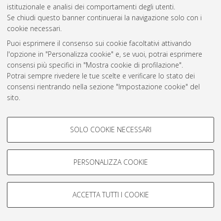
istituzionale e analisi dei comportamenti degli utenti.
Rss 1.0
Se chiudi questo banner continuerai la navigazione solo con i
Rss 2.0
cookie necessari.
Puoi esprimere il consenso sui cookie facoltativi attivando
l'opzione in "Personalizza cookie" e, se vuoi, potrai esprimere
AMS Laurea
consensi più specifici in "Mostra cookie di profilazione".
Servizio implementato e gestito da
AlmaDL
Potrai sempre rivedere le tue scelte e verificare lo stato dei
Impostazioni Cookie
consensi rientrando nella sezione "Impostazione cookie" del
Informativa sulla privacy
sito.
Condizioni d’uso del sito
Per maggiori informazioni
consulta la nostra Cookie policy
.
COOKIE DI PROFILAZIONE -
SOLO COOKIE NECESSARI
FACOLTATIVI
Si tratta di cookie utilizzati per analizzare le caratteristiche della
navigazione degli utenti, creare profili in base al loro comportamento
PERSONALIZZA COOKIE
© ALMA MATER STUDIORUM - Università di Bologna, 2007-2026.
sul sito, per analisi di marketing.
Mostra cookie di profilazione
ACCETTA TUTTI I COOKIE
Google/Youtube Video
COOKIE TECNICI - NECESSARI
Facebook