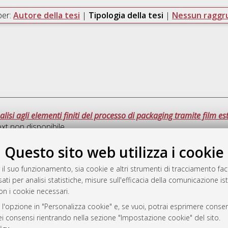
per:
Autore della tesi
|
Tipologia della tesi
|
Nessun ragg
isi agli elementi finiti del processo di packaging tramite film est
ext non disponibile
Questo sito web utilizza i cookie
Que
 il suo funzionamento, sia cookie e altri strumenti di tracciamento faco
ati per analisi statistiche, misure sull'efficacia della comunicazione is
a
on i cookie necessari.
mplementato e gestito da
AlmaDL
ni Cookie
 l'opzione in "Personalizza cookie" e, se vuoi, potrai esprimere consens
dei consensi rientrando nella sezione "Impostazione cookie" del sito.
 sulla privacy