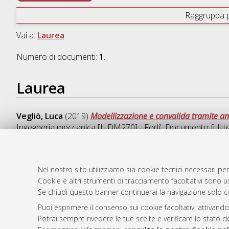
Raggruppa 
Vai a:
Laurea
Numero di documenti:
1
.
Laurea
Vegliò, Luca
(2019)
Modellizzazione e convalida tramite anal
Ingegneria meccanica [L-DM270] - Forli'
, Documento full-t
Nel nostro sito utilizziamo sia cookie tecnici necessari per
Cookie e altri strumenti di tracciamento facoltativi sono us
AMS Laure
Atom
Se chiudi questo banner continuerai la navigazione solo c
Servizio i
Rss 1.0
Impostazio
Puoi esprimere il consenso sui cookie facoltativi attivando
Rss 2.0
Potrai sempre rivedere le tue scelte e verificare lo stato 
Informativa