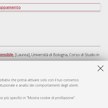
ruppamento
ensibile.
[Laurea], Università di Bologna, Corso di Studio in
sta lista e' stata generata il
Fri Aug 7 14:49:33 2026 CEST
.
ltativi che potrai attivare solo con il tuo consenso.
tituzionale e analisi dei comportamenti degli utenti.
i più specifici in "Mostra cookie di profilazione".