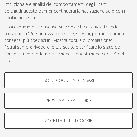
istituzionale e analisi dei comportamenti degli utenti.
Rss 1.0
Se chiudi questo banner continuerai la navigazione solo con i
Rss 2.0
cookie necessari.
Puoi esprimere il consenso sui cookie facoltativi attivando
l'opzione in "Personalizza cookie" e, se vuoi, potrai esprimere
AMS Laurea
consensi più specifici in "Mostra cookie di profilazione".
Servizio implementato e gestito da
AlmaDL
Potrai sempre rivedere le tue scelte e verificare lo stato dei
Impostazioni Cookie
consensi rientrando nella sezione "Impostazione cookie" del
Informativa sulla privacy
sito.
Condizioni d’uso del sito
Per maggiori informazioni
consulta la nostra Cookie policy
.
COOKIE DI PROFILAZIONE -
SOLO COOKIE NECESSARI
FACOLTATIVI
Si tratta di cookie utilizzati per analizzare le caratteristiche della
navigazione degli utenti, creare profili in base al loro comportamento
PERSONALIZZA COOKIE
© ALMA MATER STUDIORUM - Università di Bologna, 2007-2026.
sul sito, per analisi di marketing.
Mostra cookie di profilazione
ACCETTA TUTTI I COOKIE
Google/Youtube Video
COOKIE TECNICI - NECESSARI
Facebook