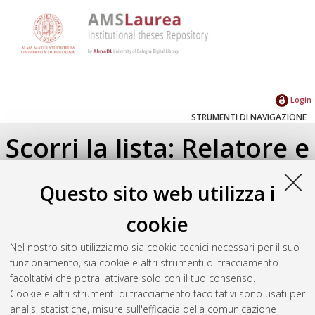
Login
STRUMENTI DI NAVIGAZIONE
Scorri la lista: Relatore e
Correlatore
Questo sito web utilizza i
Su di un livello
cookie
Seleziona un valore dall'elenco sottostante.
Nel nostro sito utilizziamo sia cookie tecnici necessari per il suo
2012
(1)
funzionamento, sia cookie e altri strumenti di tracciamento
facoltativi che potrai attivare solo con il tuo consenso.
Cookie e altri strumenti di tracciamento facoltativi sono usati per
Atom
analisi statistiche, misure sull'efficacia della comunicazione