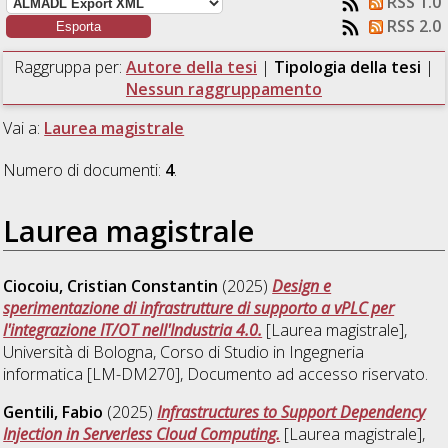
RSS 1.0
RSS 2.0
Raggruppa per:
Autore della tesi
|
Tipologia della tesi
|
Nessun raggruppamento
Vai a:
Laurea magistrale
Numero di documenti:
4
.
Laurea magistrale
Ciocoiu, Cristian Constantin
(2025)
Design e
sperimentazione di infrastrutture di supporto a vPLC per
l'integrazione IT/OT nell'Industria 4.0.
[Laurea magistrale],
Università di Bologna, Corso di Studio in
Ingegneria
informatica [LM-DM270]
, Documento ad accesso riservato.
Gentili, Fabio
(2025)
Infrastructures to Support Dependency
Injection in Serverless Cloud Computing.
[Laurea magistrale],