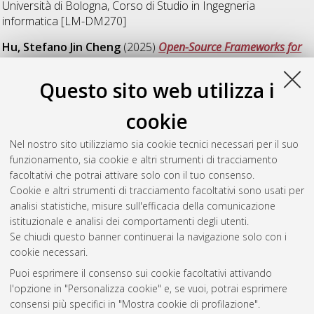
Università di Bologna, Corso di Studio in
Ingegneria
informatica [LM-DM270]
Hu, Stefano Jin Cheng
(2025)
Open-Source Frameworks for
Hierarchical Digital Twins in Edge-Cloud Environments.
[Laurea
magistrale], Università di Bologna, Corso di Studio in
Questo sito web utilizza i
Ingegneria informatica [LM-DM270]
, Documento ad accesso
riservato.
cookie
Lelli, Filippo
(2025)
Valutazione delle performance di una
Nel nostro sito utilizziamo sia cookie tecnici necessari per il suo
piattaforma a supporto dell’osservabilità negli impianti
funzionamento, sia cookie e altri strumenti di tracciamento
industriali.
[Laurea magistrale], Università di Bologna, Corso di
facoltativi che potrai attivare solo con il tuo consenso.
Studio in
Ingegneria informatica [LM-DM270]
, Documento
Cookie e altri strumenti di tracciamento facoltativi sono usati per
full-text non disponibile
analisi statistiche, misure sull'efficacia della comunicazione
istituzionale e analisi dei comportamenti degli utenti.
Questa lista e' stata generata il
Fri Aug 7 23:12:53 2026 CEST
.
Se chiudi questo banner continuerai la navigazione solo con i
cookie necessari.
Puoi esprimere il consenso sui cookie facoltativi attivando
Atom
l'opzione in "Personalizza cookie" e, se vuoi, potrai esprimere
Rss 1.0
consensi più specifici in "Mostra cookie di profilazione".