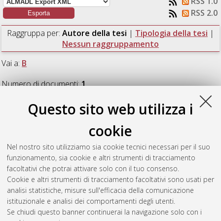
RSS 1.0
RSS 2.0
Raggruppa per:
Autore della tesi
|
Tipologia della tesi
|
Nessun raggruppamento
Vai a:
B
Numero di documenti:
1
.
Questo sito web utilizza i
B
cookie
Bombonato, Giulia
(2023)
Il Sud globale tra Sviluppo,
Nel nostro sito utilizziamo sia cookie tecnici necessari per il suo
Sicurezza Alimentare e Cambiamento Climatico. Il caso delle
funzionamento, sia cookie e altri strumenti di tracciamento
Ande.
[Laurea magistrale], Università di Bologna, Corso di
facoltativi che potrai attivare solo con il tuo consenso.
Studio in
Geografia e processi territoriali [LM-DM270]
,
Cookie e altri strumenti di tracciamento facoltativi sono usati per
Documento ad accesso riservato.
analisi statistiche, misure sull'efficacia della comunicazione
istituzionale e analisi dei comportamenti degli utenti.
Questa lista e' stata generata il
Fri Aug 7 13:02:22 2026 CEST
.
Se chiudi questo banner continuerai la navigazione solo con i