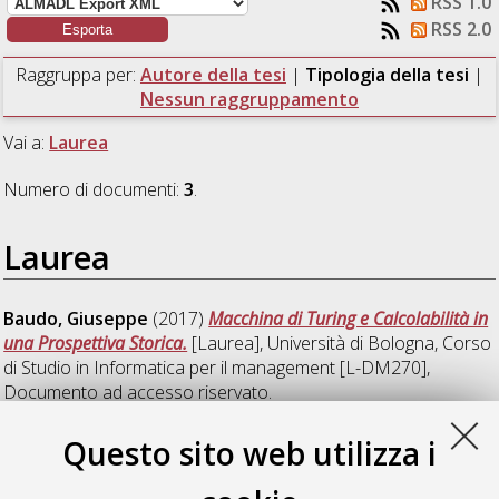
RSS 1.0
RSS 2.0
Raggruppa per:
Autore della tesi
|
Tipologia della tesi
|
Nessun raggruppamento
Vai a:
Laurea
Numero di documenti:
3
.
Laurea
Baudo, Giuseppe
(2017)
Macchina di Turing e Calcolabilità in
una Prospettiva Storica.
[Laurea], Università di Bologna, Corso
di Studio in
Informatica per il management [L-DM270]
,
Documento ad accesso riservato.
Cuccovillo, Andrea
(2017)
Deep Learning: descrizione e
Questo sito web utilizza i
alcune applicazioni.
[Laurea], Università di Bologna, Corso di
Studio in
Informatica per il management [L-DM270]
,