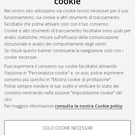
cookie
Documento ad accesso riservato.
Nel nostro sito utilizziamo sia cookie tecnici necessari per il suo
Polastri, Costanza
(2017)
Quantization of angular
funzionamento, sia cookie e altri strumenti di tracciamento
momentum.
[Laurea], Università di Bologna, Corso di Studio in
facoltativi che potrai attivare solo con il tuo consenso.
Fisica [L-DM270]
, Documento ad accesso riservato.
Cookie e altri strumenti di tracciamento facoltativi sono usati per
analisi statistiche, misure sull'efficacia della comunicazione
Questa lista e' stata generata il
Sun Aug 9 13:40:39 2026
istituzionale e analisi dei comportamenti degli utenti.
CEST
.
Se chiudi questo banner continuerai la navigazione solo con i
cookie necessari.
Puoi esprimere il consenso sui cookie facoltativi attivando
Atom
l'opzione in "Personalizza cookie" e, se vuoi, potrai esprimere
Rss 1.0
consensi più specifici in "Mostra cookie di profilazione".
Potrai sempre rivedere le tue scelte e verificare lo stato dei
Rss 2.0
consensi rientrando nella sezione "Impostazione cookie" del
sito.
Per maggiori informazioni
consulta la nostra Cookie policy
.
AMS Laurea
Servizio implementato e gestito da
AlmaDL
Impostazioni Cookie
COOKIE DI PROFILAZIONE -
SOLO COOKIE NECESSARI
Informativa sulla privacy
FACOLTATIVI