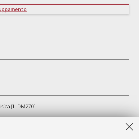
ruppamento
isica [L-DM270]
]
sta lista e' stata generata il
Fri Aug 7 11:10:28 2026 CEST
.