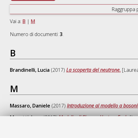
Raggruppa 
Vai a:
B
|
M
Numero di documenti:
3
.
B
Brandinelli, Lucia
(2017)
La scoperta del neutrone.
[Laurea
M
Massaro, Daniele
(2017)
Introduzione al modello a bosoni 
Moretti, Luca
(2017)
Modello di Skyrme-Hartree-Fock.
[Lau