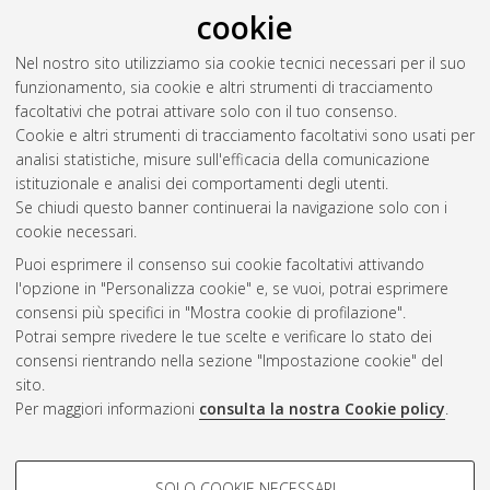
DM270]
cookie
Rossini, Matteo
(2017)
Joint forecasts on primordial
Nel nostro sito utilizziamo sia cookie tecnici necessari per il suo
fluctuations and neutrino physics from future CMB and galaxy
funzionamento, sia cookie e altri strumenti di tracciamento
surveys.
[Laurea magistrale], Università di Bologna, Corso di
facoltativi che potrai attivare solo con il tuo consenso.
Studio in
Astrofisica e cosmologia [LM-DM270]
Cookie e altri strumenti di tracciamento facoltativi sono usati per
analisi statistiche, misure sull'efficacia della comunicazione
Questa lista e' stata generata il
Sat Aug 8 23:36:09 2026
istituzionale e analisi dei comportamenti degli utenti.
CEST
.
Se chiudi questo banner continuerai la navigazione solo con i
cookie necessari.
Puoi esprimere il consenso sui cookie facoltativi attivando
Atom
l'opzione in "Personalizza cookie" e, se vuoi, potrai esprimere
Rss 1.0
consensi più specifici in "Mostra cookie di profilazione".
Potrai sempre rivedere le tue scelte e verificare lo stato dei
Rss 2.0
consensi rientrando nella sezione "Impostazione cookie" del
sito.
Per maggiori informazioni
consulta la nostra Cookie policy
.
AMS Laurea
Servizio implementato e gestito da
AlmaDL
Impostazioni Cookie
COOKIE DI PROFILAZIONE -
SOLO COOKIE NECESSARI