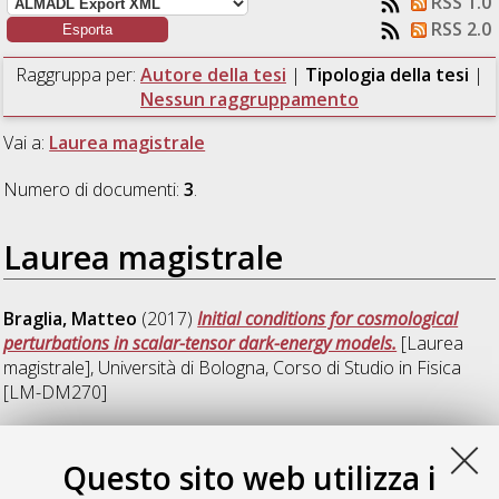
RSS 1.0
RSS 2.0
Raggruppa per:
Autore della tesi
|
Tipologia della tesi
|
Nessun raggruppamento
Vai a:
Laurea magistrale
Numero di documenti:
3
.
Laurea magistrale
Braglia, Matteo
(2017)
Initial conditions for cosmological
perturbations in scalar-tensor dark-energy models.
[Laurea
magistrale], Università di Bologna, Corso di Studio in
Fisica
[LM-DM270]
Rossi, Massimo
(2017)
Dark energy as a scalar field non-
minimally coupled to gravity.
[Laurea magistrale], Università di
Questo sito web utilizza i
Bologna, Corso di Studio in
Astrofisica e cosmologia [LM-