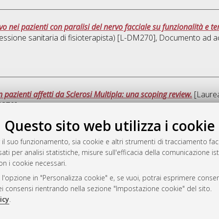
vo nei pazienti con paralisi del nervo facciale su funzionalità e t
ofessione sanitaria di fisioterapista) [L-DM270]
, Documento ad ac
n pazienti affetti da Sclerosi Multipla: una scoping review.
[Laurea
DM270]
Questo sito web utilizza i cookie
Que
 il suo funzionamento, sia cookie e altri strumenti di tracciamento faco
ati per analisi statistiche, misure sull'efficacia della comunicazione is
a
on i cookie necessari.
mplementato e gestito da
AlmaDL
 l'opzione in "Personalizza cookie" e, se vuoi, potrai esprimere consens
ni Cookie
dei consensi rientrando nella sezione "Impostazione cookie" del sito.
 sulla privacy
icy
.
d’uso del sito