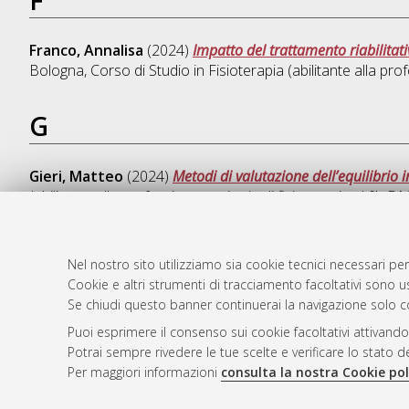
Franco, Annalisa
(2024)
Impatto del trattamento riabilitati
Bologna, Corso di Studio in
Fisioterapia (abilitante alla pr
G
Gieri, Matteo
(2024)
Metodi di valutazione dell’equilibrio i
(abilitante alla professione sanitaria di fisioterapista) [L-
Nel nostro sito utilizziamo sia cookie tecnici necessari per
Cookie e altri strumenti di tracciamento facoltativi sono us
AMS Laure
Atom
Se chiudi questo banner continuerai la navigazione solo c
Servizio i
Rss 1.0
Puoi esprimere il consenso sui cookie facoltativi attivando
Impostazio
Potrai sempre rivedere le tue scelte e verificare lo stato 
Rss 2.0
Informativa
Per maggiori informazioni
consulta la nostra Cookie pol
Condizioni 