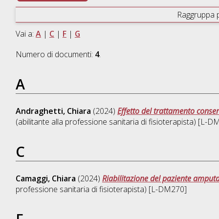
Raggruppa 
Vai a:
A
|
C
|
F
|
G
Numero di documenti:
4
.
A
Andraghetti, Chiara
(2024)
Effetto del trattamento conserv
(abilitante alla professione sanitaria di fisioterapista) [L-
C
Camaggi, Chiara
(2024)
Riabilitazione del paziente amputat
professione sanitaria di fisioterapista) [L-DM270]
F