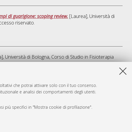
empi di guarigione: scoping review.
[Laurea], Università di
cesso riservato.
], Università di Bologna, Corso di Studio in
Fisioterapia
sta lista e' stata generata il
Fri Aug 7 03:21:20 2026 CEST
.
ltativi che potrai attivare solo con il tuo consenso.
tituzionale e analisi dei comportamenti degli utenti.
i più specifici in "Mostra cookie di profilazione".