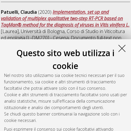
Patuelli, Claudia
(2020)
Implementation, set up and
validation of multiplex qualitative two-step RT-PCR based on
TaqMan® method for the diagnosis of viruses in Vitis vinifera L.
[Laurea], Università di Bologna, Corso di Studio in
Viticoltura
ed enologia [L-DM270] - Cesena
, Documento full-text non
disponibile
Questo sito web utilizza i
T
cookie
Nel nostro sito utilizziamo sia cookie tecnici necessari per il suo
Tontini, Daniele
(2020)
Potatura tardiva della vite: uno
funzionamento, sia cookie e altri strumenti di tracciamento
strumento innovativo contro i cambiamenti climatici.
[Laurea],
facoltativi che potrai attivare solo con il tuo consenso.
Università di Bologna, Corso di Studio in
Viticoltura ed
Cookie e altri strumenti di tracciamento facoltativi sono usati per
enologia [L-DM270] - Cesena
analisi statistiche, misure sull'efficacia della comunicazione
istituzionale e analisi dei comportamenti degli utenti.
Questa lista e' stata generata il
Fri Aug 7 14:16:14 2026 CEST
.
Se chiudi questo banner continuerai la navigazione solo con i
cookie necessari.
Puoi esprimere il consenso sui cookie facoltativi attivando
Atom