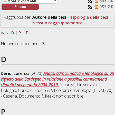
RSS 1.0
RSS 2.0
Raggruppa per:
Autore della tesi
|
Tipologia della tesi
|
Nessun raggruppamento
Vai a:
D
|
P
|
T
Numero di documenti:
3
.
D
Deriu, Lorenza
(2020)
Analisi agroclimatica e fenologica su un
vigneto della Sardegna in relazione a possibili cambiamenti
climatici nel periodo 2004-2019.
[Laurea], Università di
Bologna, Corso di Studio in
Viticoltura ed enologia [L-DM270]
- Cesena
, Documento full-text non disponibile
P