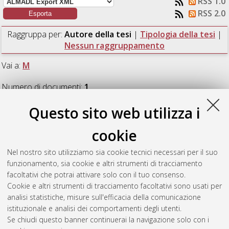
RSS 1.0
RSS 2.0
Raggruppa per:
Autore della tesi
|
Tipologia della tesi
|
Nessun raggruppamento
Vai a:
M
Numero di documenti:
1
.
Questo sito web utilizza i
M
cookie
Montori, Alice
(2024)
Integration and optimization of a
Nel nostro sito utilizziamo sia cookie tecnici necessari per il suo
tablets uniformity detection system with AI techniques.
[Laurea
funzionamento, sia cookie e altri strumenti di tracciamento
magistrale], Università di Bologna, Corso di Studio in
Artificial
facoltativi che potrai attivare solo con il tuo consenso.
intelligence [LM-DM270]
, Documento full-text non disponibile
Cookie e altri strumenti di tracciamento facoltativi sono usati per
analisi statistiche, misure sull'efficacia della comunicazione
Questa lista e' stata generata il
Sat Aug 8 03:42:55 2026
istituzionale e analisi dei comportamenti degli utenti.
CEST
.
Se chiudi questo banner continuerai la navigazione solo con i