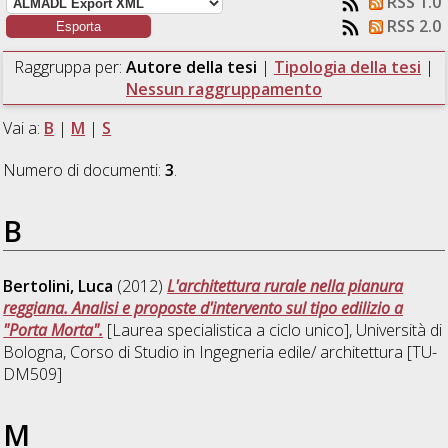
RSS 1.0
RSS 2.0
Raggruppa per:
Autore della tesi
|
Tipologia della tesi
|
Nessun raggruppamento
Vai a:
B
|
M
|
S
Numero di documenti:
3
.
B
Bertolini, Luca
(2012)
L'architettura rurale nella pianura
reggiana. Analisi e proposte d'intervento sul tipo edilizio a
"Porta Morta".
[Laurea specialistica a ciclo unico], Università di
Bologna, Corso di Studio in
Ingegneria edile/ architettura [TU-
DM509]
M