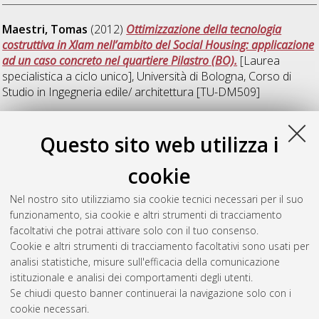
Maestri, Tomas
(2012)
Ottimizzazione della tecnologia
costruttiva in Xlam nell’ambito del Social Housing: applicazione
ad un caso concreto nel quartiere Pilastro (BO).
[Laurea
specialistica a ciclo unico], Università di Bologna, Corso di
Studio in
Ingegneria edile/ architettura [TU-DM509]
S
Questo sito web utilizza i
cookie
Spanu, Marcello
(2012)
Analisi dei consumi energetici del
comprensorio Corticella di Bologna, alimentato dalla rete di
Nel nostro sito utilizziamo sia cookie tecnici necessari per il suo
teleriscaldamento.
[Laurea specialistica], Università di
funzionamento, sia cookie e altri strumenti di tracciamento
Bologna, Corso di Studio in
Ingegneria civile [LS-DM509]
,
facoltativi che potrai attivare solo con il tuo consenso.
Documento ad accesso riservato.
Cookie e altri strumenti di tracciamento facoltativi sono usati per
analisi statistiche, misure sull'efficacia della comunicazione
Questa lista e' stata generata il
Sat Aug 8 16:50:01 2026
istituzionale e analisi dei comportamenti degli utenti.
CEST
.
Se chiudi questo banner continuerai la navigazione solo con i
cookie necessari.