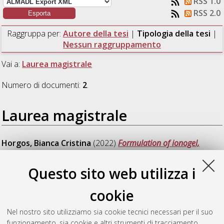
RSS 1.0
RSS 2.0
Raggruppa per:
Autore della tesi
|
Tipologia della tesi
|
Nessun raggruppamento
Vai a:
Laurea magistrale
Numero di documenti:
2
.
Laurea magistrale
Horgos, Bianca Cristina
(2022)
Formulation of ionogel,
hydrogel and films using a cellulose rich solid obtained from
Pinus radiata.
[Laurea magistrale], Università di Bologna,
Questo sito web utilizza i
Corso di Studio in
Chimica industriale [LM-DM270]
,
Documento ad accesso riservato.
cookie
Scorzoni, Giorgia
(2022)
Studio della reattività di cluster
Nel nostro sito utilizziamo sia cookie tecnici necessari per il suo
carbonilici di Rh con sali di Au(I).
[Laurea magistrale],
funzionamento, sia cookie e altri strumenti di tracciamento