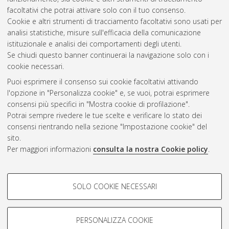
Università di Bologna, Corso di Studio in
Chimica industriale
facoltativi che potrai attivare solo con il tuo consenso.
[LM-DM270]
Cookie e altri strumenti di tracciamento facoltativi sono usati per
analisi statistiche, misure sull'efficacia della comunicazione
Questa lista e' stata generata il
Sun Aug 9 13:59:17 2026
istituzionale e analisi dei comportamenti degli utenti.
CEST
.
Se chiudi questo banner continuerai la navigazione solo con i
cookie necessari.
Puoi esprimere il consenso sui cookie facoltativi attivando
Atom
l'opzione in "Personalizza cookie" e, se vuoi, potrai esprimere
Rss 1.0
consensi più specifici in "Mostra cookie di profilazione".
Potrai sempre rivedere le tue scelte e verificare lo stato dei
Rss 2.0
consensi rientrando nella sezione "Impostazione cookie" del
sito.
Per maggiori informazioni
consulta la nostra Cookie policy
.
AMS Laurea
Servizio implementato e gestito da
AlmaDL
Impostazioni Cookie
COOKIE DI PROFILAZIONE -
SOLO COOKIE NECESSARI
Informativa sulla privacy
FACOLTATIVI
Condizioni d’uso del sito
Si tratta di cookie utilizzati per analizzare le caratteristiche della
navigazione degli utenti, creare profili in base al loro comportamento
PERSONALIZZA COOKIE
sul sito, per analisi di marketing.