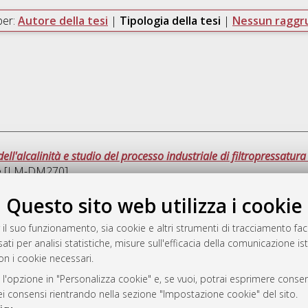
per:
Autore della tesi
|
Tipologia della tesi
|
Nessun ragg
dell'alcalinità e studio del processo industriale di filtropressatura
le [LM-DM270]
Questo sito web utilizza i cookie
Que
 il suo funzionamento, sia cookie e altri strumenti di tracciamento faco
ati per analisi statistiche, misure sull'efficacia della comunicazione is
a
on i cookie necessari.
mplementato e gestito da
AlmaDL
ni Cookie
 l'opzione in "Personalizza cookie" e, se vuoi, potrai esprimere consens
dei consensi rientrando nella sezione "Impostazione cookie" del sito.
 sulla privacy