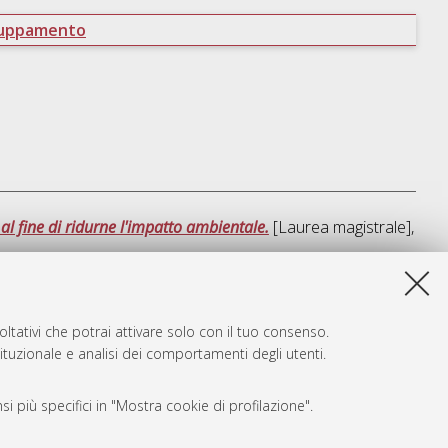
ruppamento
 al fine di ridurne l'impatto ambientale.
[Laurea magistrale],
sta lista e' stata generata il
Fri Aug 7 07:09:45 2026 CEST
.
ltativi che potrai attivare solo con il tuo consenso.
tituzionale e analisi dei comportamenti degli utenti.
i più specifici in "Mostra cookie di profilazione".