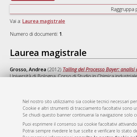
Raggruppa 
Vai a:
Laurea magistrale
Numero di documenti:
1
.
Laurea magistrale
Grosso, Andrea
(2012)
Tailing del Processo Bayer: analisi 
Università di Bologna, Corso di Studio in
Chimica industria
Nel nostro sito utilizziamo sia cookie tecnici necessari per
Cookie e altri strumenti di tracciamento facoltativi sono us
AMS Laure
Atom
Se chiudi questo banner continuerai la navigazione solo c
Servizio i
Rss 1.0
Impostazio
Puoi esprimere il consenso sui cookie facoltativi attivando
Rss 2.0
Potrai sempre rivedere le tue scelte e verificare lo stato 
Informativa