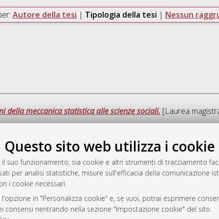
per:
Autore della tesi
|
Tipologia della tesi
|
Nessun ragg
i della meccanica statistica alle scienze sociali.
[Laurea magistral
Questo sito web utilizza i cookie
Que
 il suo funzionamento, sia cookie e altri strumenti di tracciamento faco
ati per analisi statistiche, misure sull'efficacia della comunicazione is
a
on i cookie necessari.
mplementato e gestito da
AlmaDL
ni Cookie
 l'opzione in "Personalizza cookie" e, se vuoi, potrai esprimere consens
dei consensi rientrando nella sezione "Impostazione cookie" del sito.
 sulla privacy