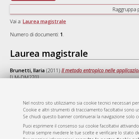
Raggruppa 
Vai a:
Laurea magistrale
Numero di documenti:
1
.
Laurea magistrale
Brunetti, Ilaria
(2011)
Il metodo entropico nelle applicazion
[LM-DM270]
Nel nostro sito utilizziamo sia cookie tecnici necessari per
Cookie e altri strumenti di tracciamento facoltativi sono us
AMS Laure
Atom
Se chiudi questo banner continuerai la navigazione solo c
Servizio i
Rss 1.0
Impostazio
Puoi esprimere il consenso sui cookie facoltativi attivando
Rss 2.0
Potrai sempre rivedere le tue scelte e verificare lo stato 
Informativa