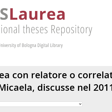
rea con relatore o correl
Micaela
, discusse nel 201