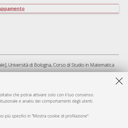
ruppamento
e], Università di Bologna, Corso di Studio in
Matematica
sta lista e' stata generata il
Fri Aug 7 11:59:32 2026 CEST
.
ltativi che potrai attivare solo con il tuo consenso.
tituzionale e analisi dei comportamenti degli utenti.
i più specifici in "Mostra cookie di profilazione".