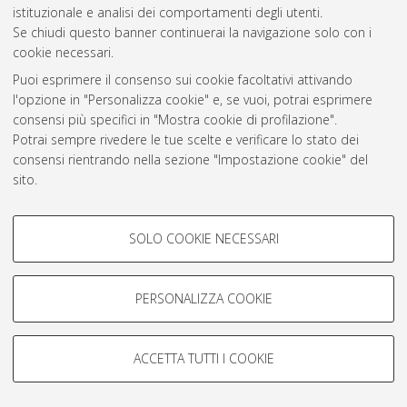
Atom
istituzionale e analisi dei comportamenti degli utenti.
Se chiudi questo banner continuerai la navigazione solo con i
Rss 1.0
cookie necessari.
Rss 2.0
Puoi esprimere il consenso sui cookie facoltativi attivando
l'opzione in "Personalizza cookie" e, se vuoi, potrai esprimere
consensi più specifici in "Mostra cookie di profilazione".
AMS Laurea
Potrai sempre rivedere le tue scelte e verificare lo stato dei
Servizio implementato e gestito da
AlmaDL
consensi rientrando nella sezione "Impostazione cookie" del
Impostazioni Cookie
sito.
Informativa sulla privacy
Per maggiori informazioni
consulta la nostra Cookie policy
.
Condizioni d’uso del sito
COOKIE DI PROFILAZIONE -
SOLO COOKIE NECESSARI
FACOLTATIVI
Si tratta di cookie utilizzati per analizzare le caratteristiche della
navigazione degli utenti, creare profili in base al loro comportamento
PERSONALIZZA COOKIE
sul sito, per analisi di marketing.
© ALMA MATER STUDIORUM - Università di Bologna, 2007-2026.
Mostra cookie di profilazione
ACCETTA TUTTI I COOKIE
Google/Youtube Video
COOKIE TECNICI - NECESSARI
Facebook