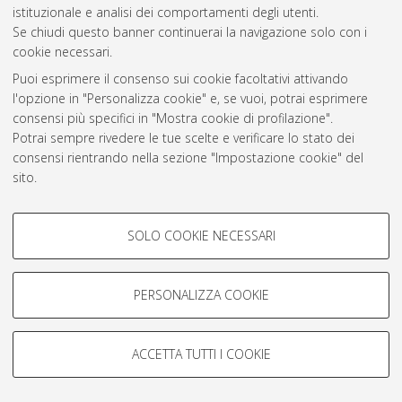
istituzionale e analisi dei comportamenti degli utenti.
Atom
Se chiudi questo banner continuerai la navigazione solo con i
cookie necessari.
Rss 1.0
Puoi esprimere il consenso sui cookie facoltativi attivando
Rss 2.0
l'opzione in "Personalizza cookie" e, se vuoi, potrai esprimere
consensi più specifici in "Mostra cookie di profilazione".
Potrai sempre rivedere le tue scelte e verificare lo stato dei
AMS Laurea
consensi rientrando nella sezione "Impostazione cookie" del
Servizio implementato e gestito da
AlmaDL
sito.
Impostazioni Cookie
Per maggiori informazioni
consulta la nostra Cookie policy
.
Informativa sulla privacy
COOKIE DI PROFILAZIONE -
Condizioni d’uso del sito
SOLO COOKIE NECESSARI
FACOLTATIVI
Si tratta di cookie utilizzati per analizzare le caratteristiche della
navigazione degli utenti, creare profili in base al loro comportamento
PERSONALIZZA COOKIE
sul sito, per analisi di marketing.
Mostra cookie di profilazione
© ALMA MATER STUDIORUM - Università di Bologna, 2007-2026.
ACCETTA TUTTI I COOKIE
Google/Youtube Video
COOKIE TECNICI - NECESSARI
Facebook