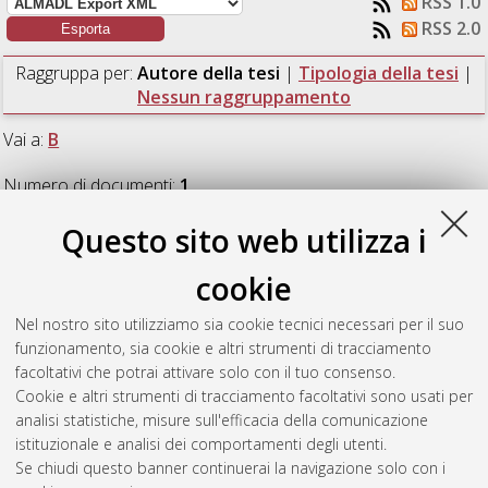
RSS 1.0
RSS 2.0
Raggruppa per:
Autore della tesi
|
Tipologia della tesi
|
Nessun raggruppamento
Vai a:
B
Numero di documenti:
1
.
Questo sito web utilizza i
B
cookie
Barich, Francesca
(2020)
Soluzioni del sistema
Nel nostro sito utilizziamo sia cookie tecnici necessari per il suo
integrodifferenziale con derivata frazionaria di Riemann-
funzionamento, sia cookie e altri strumenti di tracciamento
Liouville tramite risolventi frazionari.
[Laurea], Università di
facoltativi che potrai attivare solo con il tuo consenso.
Bologna, Corso di Studio in
Matematica [L-DM270]
Cookie e altri strumenti di tracciamento facoltativi sono usati per
analisi statistiche, misure sull'efficacia della comunicazione
Questa lista e' stata generata il
Wed Aug 5 17:58:19 2026
istituzionale e analisi dei comportamenti degli utenti.
CEST
.
Se chiudi questo banner continuerai la navigazione solo con i