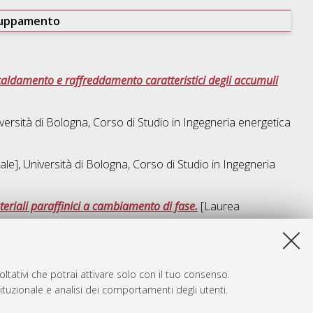
ruppamento
caldamento e raffreddamento caratteristici degli accumuli
versità di Bologna, Corso di Studio in
Ingegneria energetica
le], Università di Bologna, Corso di Studio in
Ingegneria
eriali paraffinici a cambiamento di fase.
[Laurea
sta lista e' stata generata il
Fri Aug 7 15:25:54 2026 CEST
.
ltativi che potrai attivare solo con il tuo consenso.
tituzionale e analisi dei comportamenti degli utenti.