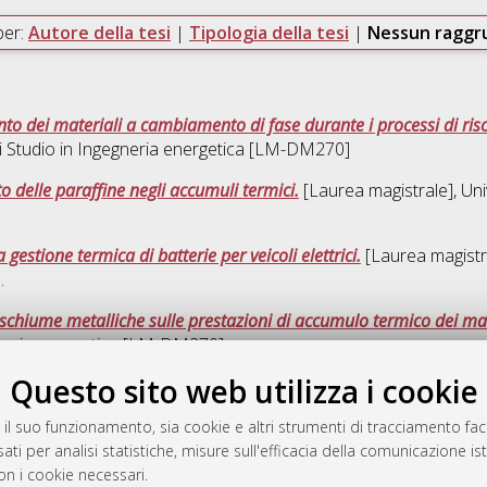
per:
Autore della tesi
|
Tipologia della tesi
|
Nessun ragg
o dei materiali a cambiamento di fase durante i processi di ris
i Studio in
Ingegneria energetica [LM-DM270]
 delle paraffine negli accumuli termici.
[Laurea magistrale], Uni
 gestione termica di batterie per veicoli elettrici.
[Laurea magistra
.
 schiume metalliche sulle prestazioni di accumulo termico dei mat
neria energetica [LM-DM270]
Questo sito web utilizza i cookie
Que
 il suo funzionamento, sia cookie e altri strumenti di tracciamento faco
ati per analisi statistiche, misure sull'efficacia della comunicazione is
a
on i cookie necessari.
mplementato e gestito da
AlmaDL