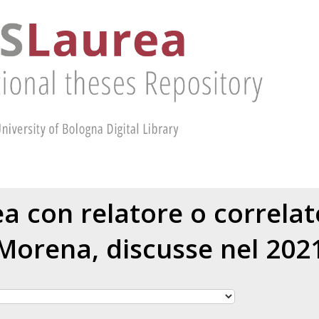
rea con relatore o correla
Morena
, discusse nel 202