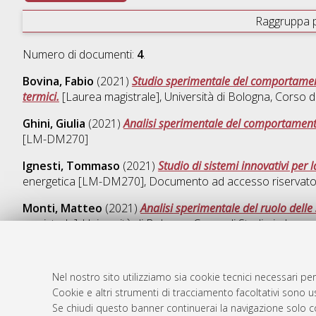
Raggruppa 
Numero di documenti:
4
.
Bovina, Fabio
(2021)
Studio sperimentale del comportament
termici.
[Laurea magistrale], Università di Bologna, Corso d
Ghini, Giulia
(2021)
Analisi sperimentale del comportamento
[LM-DM270]
Ignesti, Tommaso
(2021)
Studio di sistemi innovativi per la
energetica [LM-DM270]
, Documento ad accesso riservato
Monti, Matteo
(2021)
Analisi sperimentale del ruolo delle
magistrale], Università di Bologna, Corso di Studio in
Ingeg
Nel nostro sito utilizziamo sia cookie tecnici necessari per
Cookie e altri strumenti di tracciamento facoltativi sono us
AMS Laure
Atom
Se chiudi questo banner continuerai la navigazione solo c
Servizio i