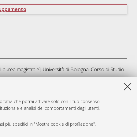
ruppamento
Laurea magistrale], Università di Bologna, Corso di Studio
a lista e' stata generata il
Thu Aug 6 07:10:49 2026 CEST
.
ltativi che potrai attivare solo con il tuo consenso.
tituzionale e analisi dei comportamenti degli utenti.
i più specifici in "Mostra cookie di profilazione".