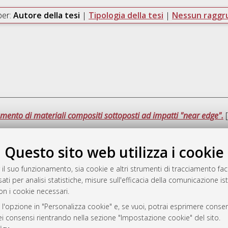
per:
Autore della tesi
|
Tipologia della tesi
|
Nessun ragg
ento di materiali compositi sottoposti ad impatti "near edge".
[
Questo sito web utilizza i cookie
Quest
 il suo funzionamento, sia cookie e altri strumenti di tracciamento faco
ati per analisi statistiche, misure sull'efficacia della comunicazione is
a
on i cookie necessari.
mplementato e gestito da
AlmaDL
ni Cookie
 l'opzione in "Personalizza cookie" e, se vuoi, potrai esprimere consens
dei consensi rientrando nella sezione "Impostazione cookie" del sito.
 sulla privacy