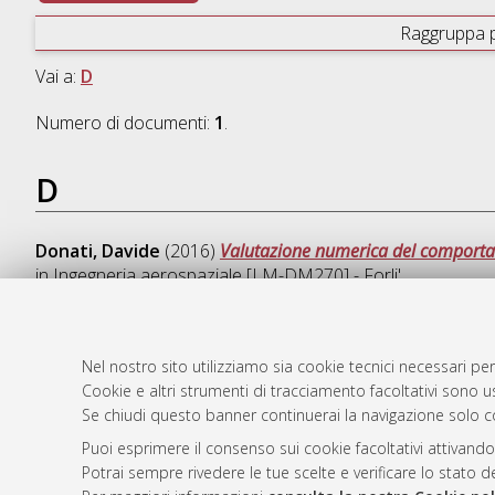
Raggruppa 
Vai a:
D
Numero di documenti:
1
.
D
Donati, Davide
(2016)
Valutazione numerica del comportam
in
Ingegneria aerospaziale [LM-DM270] - Forli'
Nel nostro sito utilizziamo sia cookie tecnici necessari per
Cookie e altri strumenti di tracciamento facoltativi sono us
AMS Laure
Atom
Se chiudi questo banner continuerai la navigazione solo c
Servizio i
Rss 1.0
Impostazio
Puoi esprimere il consenso sui cookie facoltativi attivando
Rss 2.0
Potrai sempre rivedere le tue scelte e verificare lo stato 
Informativa