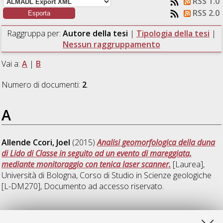
RSS 1.0
RSS 2.0
Raggruppa per:
Autore della tesi
|
Tipologia della tesi
|
Nessun raggruppamento
Vai a:
A
|
B
Numero di documenti:
2
.
A
Allende Ccori, Joel
(2015)
Analisi geomorfologica della duna
di Lido di Classe in seguito ad un evento di mareggiata,
mediante monitoraggio con tenica laser scanner.
[Laurea],
Università di Bologna, Corso di Studio in
Scienze geologiche
[L-DM270]
, Documento ad accesso riservato.
B