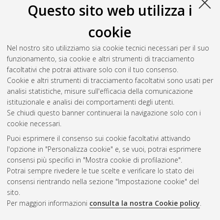
Questo sito web utilizza i
Berardo, Luca
(2015)
Valutazione dei rischi costieri e
cookie
potenziali livelli di adattamento raggiungibili nell’area
compresa tra Marina di Ravenna e Lido Adriano.
[Laurea
Nel nostro sito utilizziamo sia cookie tecnici necessari per il suo
magistrale], Università di Bologna, Corso di Studio in
Analisi e
funzionamento, sia cookie e altri strumenti di tracciamento
gestione dell'ambiente [LM-DM270] - Ravenna
, Documento
facoltativi che potrai attivare solo con il tuo consenso.
ad accesso riservato.
Cookie e altri strumenti di tracciamento facoltativi sono usati per
analisi statistiche, misure sull'efficacia della comunicazione
Questa lista e' stata generata il
Sat Aug 8 21:00:43 2026
istituzionale e analisi dei comportamenti degli utenti.
CEST
.
Se chiudi questo banner continuerai la navigazione solo con i
cookie necessari.
Puoi esprimere il consenso sui cookie facoltativi attivando
Atom
l'opzione in "Personalizza cookie" e, se vuoi, potrai esprimere
Rss 1.0
consensi più specifici in "Mostra cookie di profilazione".
Potrai sempre rivedere le tue scelte e verificare lo stato dei
Rss 2.0
consensi rientrando nella sezione "Impostazione cookie" del
sito.
Per maggiori informazioni
consulta la nostra Cookie policy
.
AMS Laurea
Servizio implementato e gestito da
AlmaDL