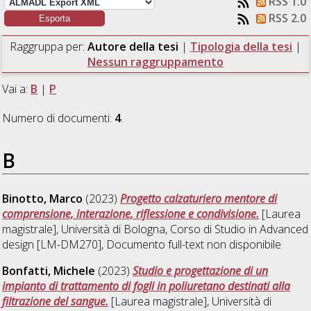
RSS 1.0
RSS 2.0
Raggruppa per:
Autore della tesi
|
Tipologia della tesi
|
Nessun raggruppamento
Vai a:
B
|
P
Numero di documenti:
4
.
B
Binotto, Marco
(2023)
Progetto calzaturiero mentore di
comprensione, interazione, riflessione e condivisione.
[Laurea
magistrale], Università di Bologna, Corso di Studio in
Advanced
design [LM-DM270]
, Documento full-text non disponibile
Bonfatti, Michele
(2023)
Studio e progettazione di un
impianto di trattamento di fogli in poliuretano destinati alla
filtrazione del sangue.
[Laurea magistrale], Università di