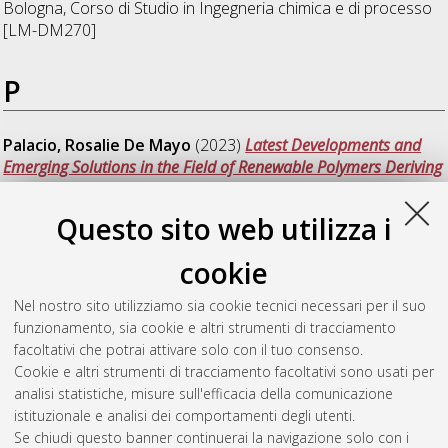
Bologna, Corso di Studio in
Ingegneria chimica e di processo
[LM-DM270]
P
Palacio, Rosalie De Mayo
(2023)
Latest Developments and
Emerging Solutions in the Field of Renewable Polymers Deriving
from Biomass, Captured CO2, and Recycled Polymeric
Materials.
[Laurea magistrale], Università di Bologna, Corso di
Questo sito web utilizza i
Studio in
Ingegneria chimica e di processo [LM-DM270]
,
Documento full-text non disponibile
cookie
Perlini, Chiara
(2023)
Textile electrodes: strategy for the
Nel nostro sito utilizziamo sia cookie tecnici necessari per il suo
improvement of durability and washability through the use of
funzionamento, sia cookie e altri strumenti di tracciamento
nanofibres.
[Laurea magistrale], Università di Bologna, Corso
facoltativi che potrai attivare solo con il tuo consenso.
di Studio in
Ingegneria chimica e di processo [LM-DM270]
,
Cookie e altri strumenti di tracciamento facoltativi sono usati per
Documento ad accesso riservato.
analisi statistiche, misure sull'efficacia della comunicazione
istituzionale e analisi dei comportamenti degli utenti.
Questa lista e' stata generata il
Fri Aug 7 21:28:31 2026 CEST
.
Se chiudi questo banner continuerai la navigazione solo con i