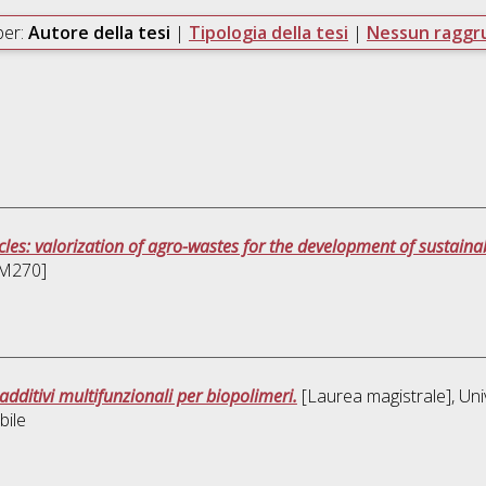
per:
Autore della tesi
|
Tipologia della tesi
|
Nessun ragg
ticles: valorization of agro-wastes for the development of sustaina
DM270]
additivi multifunzionali per biopolimeri.
[Laurea magistrale], Uni
bile