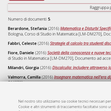
Raggruppa 
Numero di documenti:
5
.
Berardone, Stefania
(2016)
Matematica e Disturbi Specifi
Bologna, Corso di Studio in
Matematica [LM-DM270]
, Doc
Fabbri, Celeste
(2016)
Strategie di calcolo tra studenti disc
Fiore, Daniele
(2016)
Società della conoscenza e nuove tec
di Studio in
Matematica [LM-DM270]
, Documento ad acces
Milandri, Giorgia
(2016)
Discalculia: includere attraverso la
Valmorra, Camilla
(2016)
Insegnare matematica nell'era digi
DM270]
Nel nostro sito utilizziamo sia cookie tecnici necessari per
Cookie e altri strumenti di tracciamento facoltativi sono us
AMS Laure
Atom