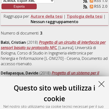
RSS 1.0
RSS 2.0
Raggruppa per:
Autore della tesi
|
Tipologia della tesi
|
Nessun raggruppamento
Numero di documenti:
3
.
Balzi, Cristian
(2018)
Progetto di un circuito di interfaccia per
sensori basato su protocollo NFC.
[Laurea], Università di
Bologna, Corso di Studio in
Ingegneria elettronica per
l'energia e l'informazione [L-DM270] - Cesena
, Documento ad
accesso riservato.
Dellapasqua, Davide
(2018)
Progetto di un sistema per il
controllo di nodi sensori mediante protocolli NFC/RFID.
[Laurea], Università di Bologna, Corso di Studio in
Ingegneria
Questo sito web utilizza i
elettronica per l'energia e l'informazione [L-DM270] - Cesena
,
Documento ad accesso riservato.
cookie
Giannini, Alessandro
(2018)
Progetto PCB di sistemi per
Nel nostro sito utilizziamo sia cookie tecnici necessari per il suo
energy harvesting da sorgenti a bassissime tensioni.
[Laurea],