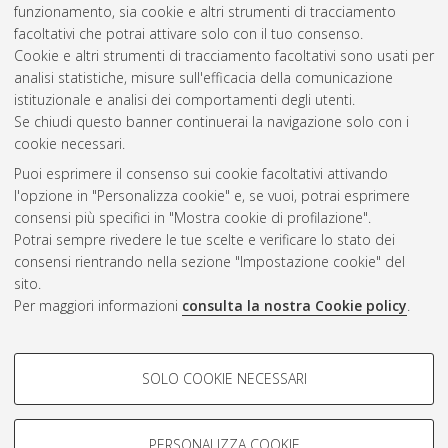
funzionamento, sia cookie e altri strumenti di tracciamento
Università di Bologna, Corso di Studio in
Ingegneria elettronica
facoltativi che potrai attivare solo con il tuo consenso.
per l'energia e l'informazione [L-DM270] - Cesena
Cookie e altri strumenti di tracciamento facoltativi sono usati per
analisi statistiche, misure sull'efficacia della comunicazione
Questa lista e' stata generata il
Sat Aug 8 11:11:45 2026
istituzionale e analisi dei comportamenti degli utenti.
CEST
.
Se chiudi questo banner continuerai la navigazione solo con i
cookie necessari.
Puoi esprimere il consenso sui cookie facoltativi attivando
Atom
l'opzione in "Personalizza cookie" e, se vuoi, potrai esprimere
Rss 1.0
consensi più specifici in "Mostra cookie di profilazione".
Potrai sempre rivedere le tue scelte e verificare lo stato dei
Rss 2.0
consensi rientrando nella sezione "Impostazione cookie" del
sito.
Per maggiori informazioni
consulta la nostra Cookie policy
.
AMS Laurea
Servizio implementato e gestito da
AlmaDL
Impostazioni Cookie
COOKIE DI PROFILAZIONE -
SOLO COOKIE NECESSARI
Informativa sulla privacy
FACOLTATIVI
Condizioni d’uso del sito
Si tratta di cookie utilizzati per analizzare le caratteristiche della
navigazione degli utenti, creare profili in base al loro comportamento
PERSONALIZZA COOKIE