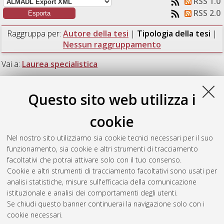
RSS 1.0
RSS 2.0
Raggruppa per:
Autore della tesi
|
Tipologia della tesi
|
Nessun raggruppamento
Vai a:
Laurea specialistica
Numero di documenti:
1
.
Questo sito web utilizza i
Laurea specialistica
cookie
Nel nostro sito utilizziamo sia cookie tecnici necessari per il suo
Buscema, Salvatore
(2010)
LCA comparativa di differenti
funzionamento, sia cookie e altri strumenti di tracciamento
processi di sintesi del biodiesel.
[Laurea specialistica],
facoltativi che potrai attivare solo con il tuo consenso.
Università di Bologna, Corso di Studio in
Scienze per
Cookie e altri strumenti di tracciamento facoltativi sono usati per
l'ambiente e il territorio [LS-DM509] - Ravenna
analisi statistiche, misure sull'efficacia della comunicazione
istituzionale e analisi dei comportamenti degli utenti.
Questa lista e' stata generata il
Fri Aug 7 19:56:56 2026 CEST
.
Se chiudi questo banner continuerai la navigazione solo con i
cookie necessari.