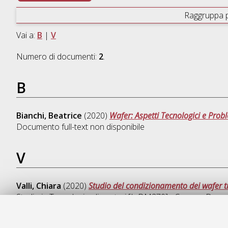
Raggruppa 
Vai a:
B
|
V
Numero di documenti:
2
.
B
Bianchi, Beatrice
(2020)
Wafer: Aspetti Tecnologici e Prob
Documento full-text non disponibile
V
Valli, Chiara
(2020)
Studio del condizionamento dei wafer tra
Studio in
Tecnologie alimentari [L-DM270] - Cesena
, Docum