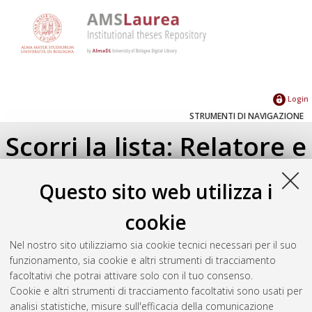
Login
STRUMENTI DI NAVIGAZIONE
Scorri la lista: Relatore e
Correlatore
Questo sito web utilizza i
Su di un livello
cookie
Seleziona un valore dall'elenco sottostante.
Nel nostro sito utilizziamo sia cookie tecnici necessari per il suo
2015
(1)
funzionamento, sia cookie e altri strumenti di tracciamento
facoltativi che potrai attivare solo con il tuo consenso.
Cookie e altri strumenti di tracciamento facoltativi sono usati per
Atom
analisi statistiche, misure sull'efficacia della comunicazione