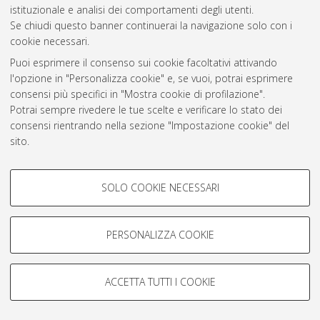
istituzionale e analisi dei comportamenti degli utenti.
Rss 1.0
Se chiudi questo banner continuerai la navigazione solo con i
Rss 2.0
cookie necessari.
Puoi esprimere il consenso sui cookie facoltativi attivando
l'opzione in "Personalizza cookie" e, se vuoi, potrai esprimere
AMS Laurea
consensi più specifici in "Mostra cookie di profilazione".
Servizio implementato e gestito da
AlmaDL
Potrai sempre rivedere le tue scelte e verificare lo stato dei
Impostazioni Cookie
consensi rientrando nella sezione "Impostazione cookie" del
Informativa sulla privacy
sito.
Condizioni d’uso del sito
Per maggiori informazioni
consulta la nostra Cookie policy
.
COOKIE DI PROFILAZIONE -
SOLO COOKIE NECESSARI
FACOLTATIVI
Si tratta di cookie utilizzati per analizzare le caratteristiche della
navigazione degli utenti, creare profili in base al loro comportamento
PERSONALIZZA COOKIE
© ALMA MATER STUDIORUM - Università di Bologna, 2007-2026.
sul sito, per analisi di marketing.
Mostra cookie di profilazione
ACCETTA TUTTI I COOKIE
Google/Youtube Video
COOKIE TECNICI - NECESSARI
Facebook