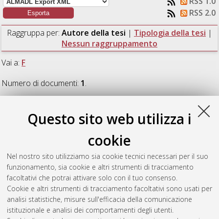
RSS 1.0
RSS 2.0
Raggruppa per:
Autore della tesi
|
Tipologia della tesi
|
Nessun raggruppamento
Vai a:
F
Numero di documenti:
1
.
F
Questo sito web utilizza i
cookie
Fogacci, Matteo
(2023)
Full Virtualized 5G RAN in Distributed
Antenna Systems: Technical Design, Simulations and Business
Nel nostro sito utilizziamo sia cookie tecnici necessari per il suo
Analysis.
[Laurea magistrale], Università di Bologna, Corso di
funzionamento, sia cookie e altri strumenti di tracciamento
Studio in
Telecommunications engineering [LM-DM270]
,
facoltativi che potrai attivare solo con il tuo consenso.
Documento full-text non disponibile
Cookie e altri strumenti di tracciamento facoltativi sono usati per
analisi statistiche, misure sull'efficacia della comunicazione
Questa lista e' stata generata il
Sun Aug 9 07:06:54 2026
istituzionale e analisi dei comportamenti degli utenti.
CEST
.