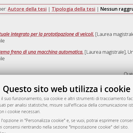
per:
Autore della tesi
|
Tipologia della tesi
|
Nessun ragg
uale integrato per la prototipazione di veicoli.
[Laurea magistrale
ile
istema freno di una macchina automatica.
[Laurea magistrale], Un
ile
Ques
Questo sito web utilizza i cookie
a
mplementato e gestito da
AlmaDL
 il suo funzionamento, sia cookie e altri strumenti di tracciamento faco
ni Cookie
ati per analisi statistiche, misure sull'efficacia della comunicazione is
on i cookie necessari.
 sulla privacy
d’uso del sito
 l'opzione in "Personalizza cookie" e, se vuoi, potrai esprimere consens
dei consensi rientrando nella sezione "Impostazione cookie" del sito.