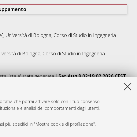
ruppamento
], Università di Bologna, Corso di Studio in
Ingegneria
iversità di Bologna, Corso di Studio in
Ingegneria
ta lista e' stata generata il
Sat Aug 8 02:19:02 2026 CEST
.
ltativi che potrai attivare solo con il tuo consenso.
tituzionale e analisi dei comportamenti degli utenti.
i più specifici in "Mostra cookie di profilazione".