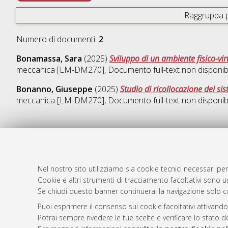
Raggruppa 
Numero di documenti:
2
.
Bonamassa, Sara
(2025)
Sviluppo di un ambiente fisico-virt
meccanica [LM-DM270]
, Documento full-text non disponib
Bonanno, Giuseppe
(2025)
Studio di ricollocazione del s
meccanica [LM-DM270]
, Documento full-text non disponib
AMS Laure
Atom
Servizio i
Nel nostro sito utilizziamo sia cookie tecnici necessari per
Rss 1.0
Impostazio
Cookie e altri strumenti di tracciamento facoltativi sono us
Se chiudi questo banner continuerai la navigazione solo c
Rss 2.0
Informativa
Condizioni 
Puoi esprimere il consenso sui cookie facoltativi attivando
Potrai sempre rivedere le tue scelte e verificare lo stato 