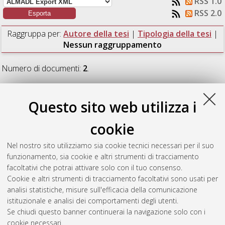
RSS 1.0
RSS 2.0
Raggruppa per:
Autore della tesi
|
Tipologia della tesi
|
Nessun raggruppamento
Numero di documenti:
2
.
Crescentini, Nicola
(2021)
Disegno e metodi avanzati di
ingegneria industriale per la chirurgia ortopedica.
[Laurea
Questo sito web utilizza i
magistrale], Università di Bologna, Corso di Studio in
Ingegneria meccanica [LM-DM270]
, Documento ad accesso
cookie
riservato.
Nel nostro sito utilizziamo sia cookie tecnici necessari per il suo
Galiè, Giulio
(2021)
Studio di car design applicato alla nuova
funzionamento, sia cookie e altri strumenti di tracciamento
gamma Lancia.
[Laurea magistrale], Università di Bologna,
facoltativi che potrai attivare solo con il tuo consenso.
Corso di Studio in
Advanced design [LM-DM270]
, Documento
Cookie e altri strumenti di tracciamento facoltativi sono usati per
full-text non disponibile
analisi statistiche, misure sull'efficacia della comunicazione
istituzionale e analisi dei comportamenti degli utenti.
Questa lista e' stata generata il
Fri Aug 7 04:25:44 2026 CEST
.
Se chiudi questo banner continuerai la navigazione solo con i
cookie necessari.