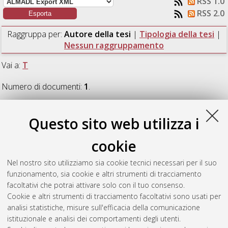
RSS 1.0
RSS 2.0
Raggruppa per:
Autore della tesi
|
Tipologia della tesi
|
Nessun raggruppamento
Vai a:
T
Numero di documenti:
1
.
T
Questo sito web utilizza i
cookie
Tranchida, Andrea
(2019)
Implementazione di un workflow
ottimizzato per il Concurrent Engineering in ambiente PLM.
Nel nostro sito utilizziamo sia cookie tecnici necessari per il suo
[Laurea magistrale], Università di Bologna, Corso di Studio in
funzionamento, sia cookie e altri strumenti di tracciamento
Ingegneria meccanica [LM-DM270]
, Documento ad accesso
facoltativi che potrai attivare solo con il tuo consenso.
riservato.
Cookie e altri strumenti di tracciamento facoltativi sono usati per
analisi statistiche, misure sull'efficacia della comunicazione
Questa lista e' stata generata il
Mon Aug 10 10:02:12 2026
istituzionale e analisi dei comportamenti degli utenti.
CEST
.